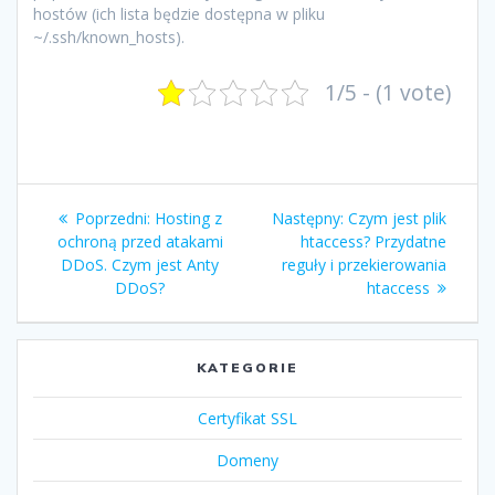
hostów (ich lista będzie dostępna w pliku
~/.ssh/known_hosts).
1/5 - (1 vote)
Nawigacja
Poprzedni
Następny
Poprzedni:
Hosting z
Następny:
Czym jest plik
wpisu
wpis:
wpis:
ochroną przed atakami
htaccess? Przydatne
DDoS. Czym jest Anty
reguły i przekierowania
DDoS?
htaccess
KATEGORIE
Certyfikat SSL
Domeny