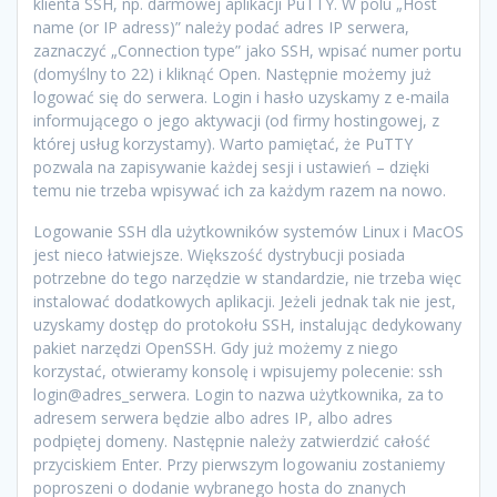
klienta SSH, np. darmowej aplikacji PuTTY. W polu „Host
name (or IP adress)” należy podać adres IP serwera,
zaznaczyć „Connection type” jako SSH, wpisać numer portu
(domyślny to 22) i kliknąć Open. Następnie możemy już
logować się do serwera. Login i hasło uzyskamy z e-maila
informującego o jego aktywacji (od firmy hostingowej, z
której usług korzystamy). Warto pamiętać, że PuTTY
pozwala na zapisywanie każdej sesji i ustawień – dzięki
temu nie trzeba wpisywać ich za każdym razem na nowo.
Logowanie SSH dla użytkowników systemów Linux i MacOS
jest nieco łatwiejsze. Większość dystrybucji posiada
potrzebne do tego narzędzie w standardzie, nie trzeba więc
instalować dodatkowych aplikacji. Jeżeli jednak tak nie jest,
uzyskamy dostęp do protokołu SSH, instalując dedykowany
pakiet narzędzi OpenSSH. Gdy już możemy z niego
korzystać, otwieramy konsolę i wpisujemy polecenie: ssh
login@adres_serwera. Login to nazwa użytkownika, za to
adresem serwera będzie albo adres IP, albo adres
podpiętej domeny. Następnie należy zatwierdzić całość
przyciskiem Enter. Przy pierwszym logowaniu zostaniemy
poproszeni o dodanie wybranego hosta do znanych