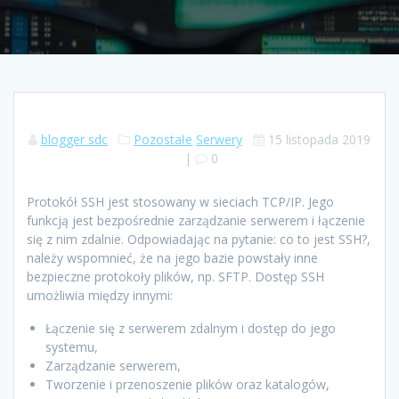
blogger sdc
Pozostałe
Serwery
15 listopada 2019
|
0
Protokół SSH jest stosowany w sieciach TCP/IP. Jego
funkcją jest bezpośrednie zarządzanie serwerem i łączenie
się z nim zdalnie. Odpowiadając na pytanie: co to jest SSH?,
należy wspomnieć, że na jego bazie powstały inne
bezpieczne protokoły plików, np. SFTP. Dostęp SSH
umożliwia między innymi:
Łączenie się z serwerem zdalnym i dostęp do jego
systemu,
Zarządzanie serwerem,
Tworzenie i przenoszenie plików oraz katalogów,