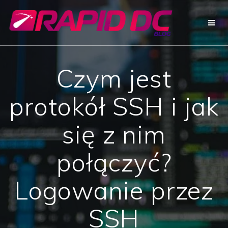
Przejdź
do
treści
Czym jest
protokół SSH i jak
się z nim
połączyć?
Logowanie przez
SSH