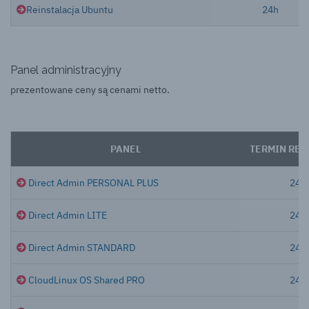
Reinstalacja Ubuntu
24h
Panel administracyjny
prezentowane ceny są cenami netto.
PANEL
TERMIN REA
Direct Admin PERSONAL PLUS
24h
Direct Admin LITE
24h
Direct Admin STANDARD
24h
CloudLinux OS Shared PRO
24h