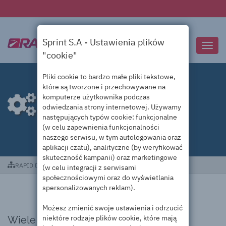
Sprint S.A - Ustawienia plików
Przeł
"cookie"
nawig
Pliki cookie to bardzo małe pliki tekstowe,
które są tworzone i przechowywane na
komputerze użytkownika podczas
Usługi dodatkowe
odwiedzania strony internetowej. Używamy
następujących typów cookie: funkcjonalne
(w celu zapewnienia funkcjonalności
naszego serwisu, w tym autologowania oraz
aplikacji czatu), analityczne (by weryfikować
skuteczność kampanii) oraz marketingowe
RAPID DC
Usługi dodatkowe
(w celu integracji z serwisami
społecznościowymi oraz do wyświetlania
spersonalizowanych reklam).
Możesz zmienić swoje ustawienia i odrzucić
niektóre rodzaje plików cookie, które mają
Wiele korzyści!