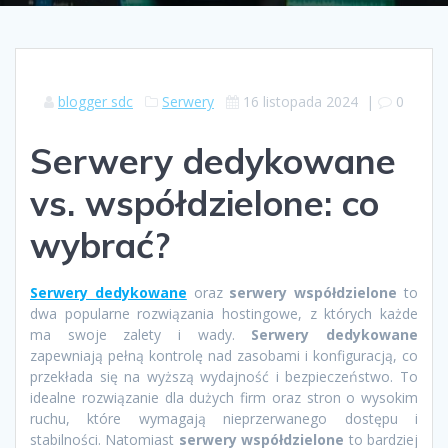
blogger sdc
Serwery
16 listopada 2024
|
0
Serwery dedykowane
vs. współdzielone: co
wybrać?
Serwery dedykowane
oraz
serwery współdzielone
to
dwa popularne rozwiązania hostingowe, z których każde
ma swoje zalety i wady.
Serwery dedykowane
zapewniają pełną kontrolę nad zasobami i konfiguracją, co
przekłada się na wyższą wydajność i bezpieczeństwo. To
idealne rozwiązanie dla dużych firm oraz stron o wysokim
ruchu, które wymagają nieprzerwanego dostępu i
stabilności. Natomiast
serwery współdzielone
to bardziej