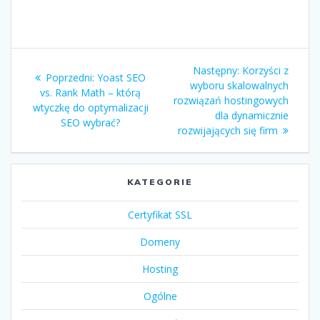
Nawigacja
Następny
Następny:
Korzyści z
Poprzedni
Poprzedni:
Yoast SEO
wpisu
wpis:
wyboru skalowalnych
wpis:
vs. Rank Math – którą
rozwiązań hostingowych
wtyczkę do optymalizacji
dla dynamicznie
SEO wybrać?
rozwijających się firm
KATEGORIE
Certyfikat SSL
Domeny
Hosting
Ogólne