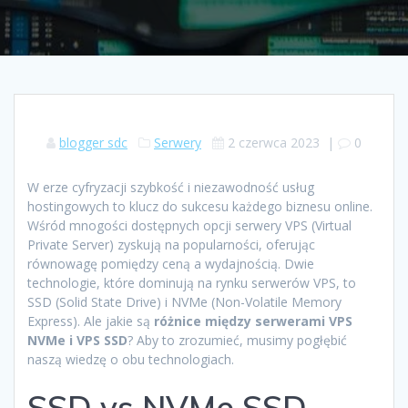
blogger sdc
Serwery
2 czerwca 2023
|
0
W erze cyfryzacji szybkość i niezawodność usług
hostingowych to klucz do sukcesu każdego biznesu online.
Wśród mnogości dostępnych opcji serwery VPS (Virtual
Private Server) zyskują na popularności, oferując
równowagę pomiędzy ceną a wydajnością. Dwie
technologie, które dominują na rynku serwerów VPS, to
SSD (Solid State Drive) i NVMe (Non-Volatile Memory
Express). Ale jakie są
różnice między serwerami VPS
NVMe i VPS SSD
? Aby to zrozumieć, musimy pogłębić
naszą wiedzę o obu technologiach.
SSD vs NVMe SSD –