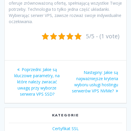
oferuje zrównoważoną ofertę, spełniającą wszystkie Twoje
potrzeby. Technologia to tylko jedna część układanki.
Wybierając serwer VPS, zawsze rozważ swoje indywidualne
oczekiwania.
5/5 - (1 vote)
Nawigacja
Poprzedni
Poprzedni:
Jakie są
Następny
Następny:
Jakie są
wpisu
wpis:
kluczowe parametry, na
wpis:
najważniejsze kryteria
które należy zwracać
wyboru usługi hostingu
uwagę przy wyborze
serwerów VPS NVMe?
serwera VPS SSD?
KATEGORIE
Certyfikat SSL