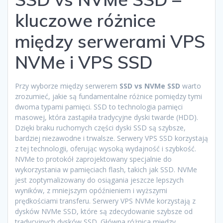
kluczowe różnice
między serwerami VPS
NVMe i VPS SSD
Przy wyborze między serwerem
SSD vs NVMe SSD
warto
zrozumieć, jakie są fundamentalne różnice pomiędzy tymi
dwoma typami pamięci. SSD to technologia pamięci
masowej, która zastąpiła tradycyjne dyski twarde (HDD).
Dzięki braku ruchomych części dyski SSD są szybsze,
bardziej niezawodne i trwalsze. Serwery VPS SSD korzystają
z tej technologii, oferując wysoką wydajność i szybkość.
NVMe to protokół zaprojektowany specjalnie do
wykorzystania w pamięciach flash, takich jak SSD. NVMe
jest zoptymalizowany do osiągania jeszcze lepszych
wyników, z mniejszym opóźnieniem i wyższymi
prędkościami transferu. Serwery VPS NVMe korzystają z
dysków NVMe SSD, które są zdecydowanie szybsze od
tradycyjnych dysków SSD. Główna różnica między