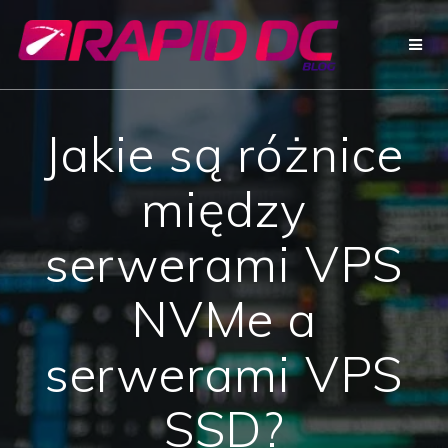
Przejdź
do
treści
Jakie są różnice
między
serwerami VPS
NVMe a
serwerami VPS
SSD?