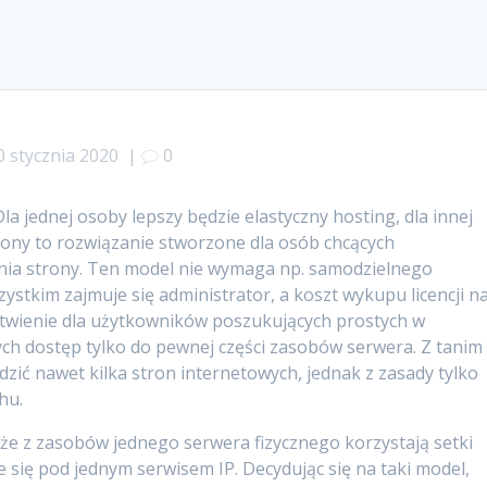
0 stycznia 2020
|
0
Dla jednej osoby lepszy będzie elastyczny hosting, dla innej
lony to rozwiązanie stworzone dla osób chcących
nia strony. Ten model nie wymaga np. samodzielnego
ystkim zajmuje się administrator, a koszt wykupu licencji n
atwienie dla użytkowników poszukujących prostych w
ch dostęp tylko do pewnej części zasobów serwera. Z tanim
ć nawet kilka stron internetowych, jednak z zasady tylko
hu.
 że z zasobów jednego serwera fizycznego korzystają setki
e się pod jednym serwisem IP. Decydując się na taki model,