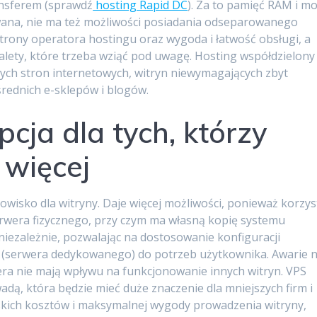
ansferem (sprawdź
hosting Rapid DC
). Za to pamięć RAM i m
owana, nie ma też możliwości posiadania odseparowanego
trony operatora hostingu oraz wygoda i łatwość obsługi, a
 zalety, które trzeba wziąć pod uwagę. Hosting współdzielony
ych stron internetowych, witryn niewymagających zbyt
rednich e-sklepów i blogów.
cja dla tych, którzy
 więcej
wisko dla witryny. Daje więcej możliwości, ponieważ korzys
wera fizycznego, przy czym ma własną kopię systemu
 niezależnie, pozwalając na dostosowanie konfiguracji
(serwera dedykowanego) do potrzeb użytkownika. Awarie 
ra nie mają wpływu na funkcjonowanie innych witryn. VPS
adą, która będzie mieć duże znaczenie dla mniejszych firm i
skich kosztów i maksymalnej wygody prowadzenia witryny,