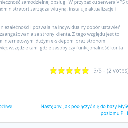
nieczność samodzielnej obsługi. W przypadku serwera VPS 
ministrator) zarządza witryną, instaluje aktualizacje i
j niezależności i pozwala na indywidualny dobór ustawień
angażowania ze strony klienta. Z tego względu jest to
m internetowym, dużym e-sklepom, oraz stronom
ięc wszędzie tam, gdzie zasoby czy funkcjonalność konta
5/5 - (2 votes
Następny
ożliwe
Następny:
Jak podłączyć się do bazy MyS
wpis:
poziomu PH