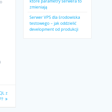
które parametry serwera to
to
zmieniają
Serwer VPS dla środowiska
testowego – jak oddzielić
development od produkcji
)
QL z
P?