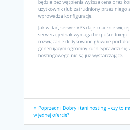
będzie bez wątpienia wyższa cena oraz ko
użytkownik (lub zatrudniony przez niego ad
wprowadza konfiguracje.
Jak widać, serwer VPS daje znacznie więce
serwera, jednak wymaga bezpośredniego za
rozwiązanie dedykowane głównie portalo
generującym ogromny ruch. Sprawdzi się w
hostingowego nie są już wystarczające.
Nawigacja
Poprzedni
Poprzedni:
Dobry i tani hosting – czy to m
wpis:
wpisu
w jednej ofercie?