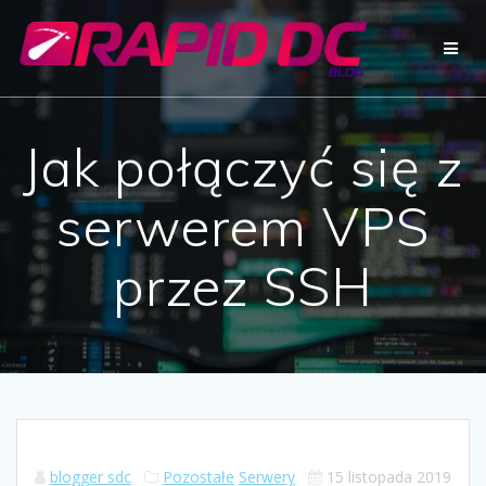
Przejdź
do
treści
Jak połączyć się z
serwerem VPS
przez SSH
blogger sdc
Pozostałe
Serwery
15 listopada 2019