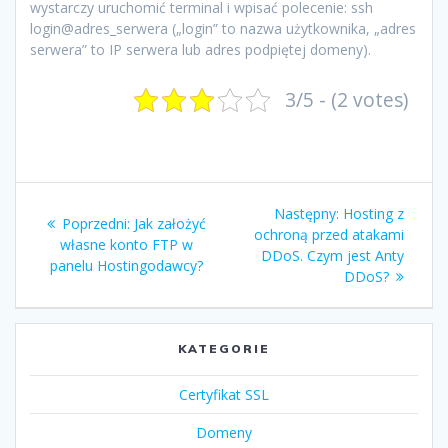
wystarczy uruchomić terminal i wpisać polecenie: ssh
login@adres_serwera („login” to nazwa użytkownika, „adres
serwera” to IP serwera lub adres podpiętej domeny).
3/5 - (2 votes)
Nawigacja
Następny
Następny:
Hosting z
Poprzedni
Poprzedni:
Jak założyć
wpisu
wpis:
ochroną przed atakami
wpis:
własne konto FTP w
DDoS. Czym jest Anty
panelu Hostingodawcy?
DDoS?
KATEGORIE
Certyfikat SSL
Domeny