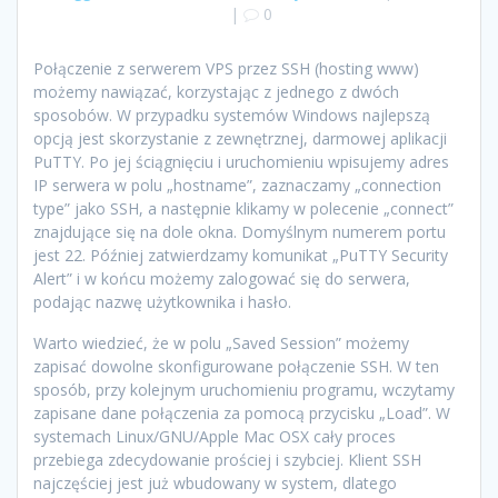
|
0
Połączenie z serwerem VPS przez SSH (hosting www)
możemy nawiązać, korzystając z jednego z dwóch
sposobów. W przypadku systemów Windows najlepszą
opcją jest skorzystanie z zewnętrznej, darmowej aplikacji
PuTTY. Po jej ściągnięciu i uruchomieniu wpisujemy adres
IP serwera w polu „hostname”, zaznaczamy „connection
type” jako SSH, a następnie klikamy w polecenie „connect”
znajdujące się na dole okna. Domyślnym numerem portu
jest 22. Później zatwierdzamy komunikat „PuTTY Security
Alert” i w końcu możemy zalogować się do serwera,
podając nazwę użytkownika i hasło.
Warto wiedzieć, że w polu „Saved Session” możemy
zapisać dowolne skonfigurowane połączenie SSH. W ten
sposób, przy kolejnym uruchomieniu programu, wczytamy
zapisane dane połączenia za pomocą przycisku „Load”. W
systemach Linux/GNU/Apple Mac OSX cały proces
przebiega zdecydowanie prościej i szybciej. Klient SSH
najczęściej jest już wbudowany w system, dlatego