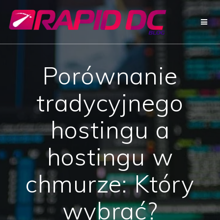
Przejdź
do
treści
Porównanie
tradycyjnego
hostingu a
hostingu w
chmurze: Który
wybrać?