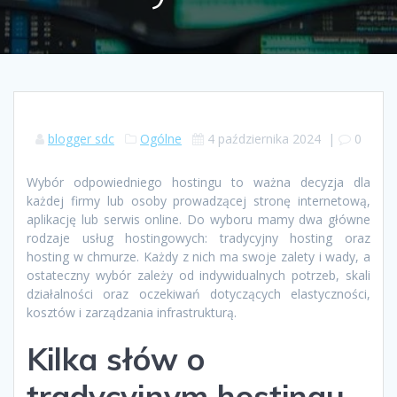
blogger sdc
Ogólne
4 października 2024
|
0
Wybór odpowiedniego hostingu to ważna decyzja dla
każdej firmy lub osoby prowadzącej stronę internetową,
aplikację lub serwis online. Do wyboru mamy dwa główne
rodzaje usług hostingowych: tradycyjny hosting oraz
hosting w chmurze. Każdy z nich ma swoje zalety i wady, a
ostateczny wybór zależy od indywidualnych potrzeb, skali
działalności oraz oczekiwań dotyczących elastyczności,
kosztów i zarządzania infrastrukturą.
Kilka słów o
tradycyjnym hostingu