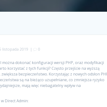
5 listopada 2019
|
0
 można dokonać konfiguracji wersji PHP, oraz modyfikacji
o korzystać z tych funkcji? Często przejście na wyższą
in. zwiększa bezpieczeństwo. Korzystając z nowych odsłon PH
ieczeństwa są na bieżąco uzupełniane, co zmniejsza ryzyko
ydajniejsze, mają więc niebagatelny wpływ na
 w Direct Admin: