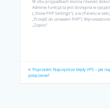
W obu przypadkach można również dokona
Adminie funkcja ta jest dostępna w opcja
(„Show PHP Settings”), a w cPanelu w sek
„Przejdź do ustawień PHP”). Wprowadzone 
„Zapisz”.
Nawigacja
Poprzedni
Poprzedni:
Najczęstsze błędy VPS – jak na
wpis:
wpisu
połączenie?