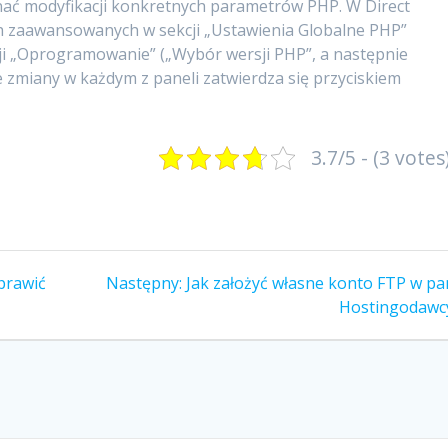
ć modyfikacji konkretnych parametrów PHP. W Direct
ch zaawansowanych w sekcji „Ustawienia Globalne PHP”
cji „Oprogramowanie” („Wybór wersji PHP”, a następnie
zmiany w każdym z paneli zatwierdza się przyciskiem
3.7/5 - (3 votes
Następny
prawić
Następny:
Jak założyć własne konto FTP w pa
wpis:
Hostingodawc