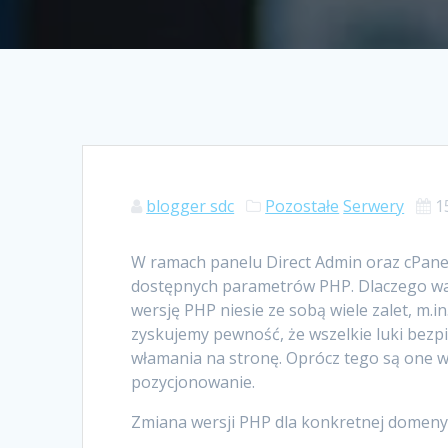
blogger sdc
Pozostałe
Serwery
1
W ramach panelu Direct Admin oraz cPanel
dostępnych parametrów PHP. Dlaczego wart
wersję PHP niesie ze sobą wiele zalet, m.
zyskujemy pewność, że wszelkie luki bezp
włamania na stronę. Oprócz tego są one w
pozycjonowanie.
Zmiana wersji PHP dla konkretnej domeny