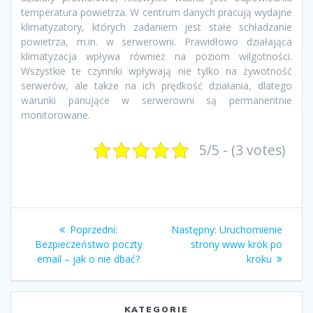
temperatura powietrza. W centrum danych pracują wydajne
klimatyzatory, których zadaniem jest stałe schładzanie
powietrza, m.in. w serwerowni. Prawidłowo działająca
klimatyzacja wpływa również na poziom wilgotności.
Wszystkie te czynniki wpływają nie tylko na żywotność
serwerów, ale także na ich prędkość działania, dlatego
warunki panujące w serwerowni są permanentnie
monitorowane.
5/5 - (3 votes)
Nawigacja
Poprzedni
Następny
Poprzedni:
Następny:
Uruchomienie
wpisu
wpis:
wpis:
Bezpieczeństwo poczty
strony www krok po
email – jak o nie dbać?
kroku
KATEGORIE