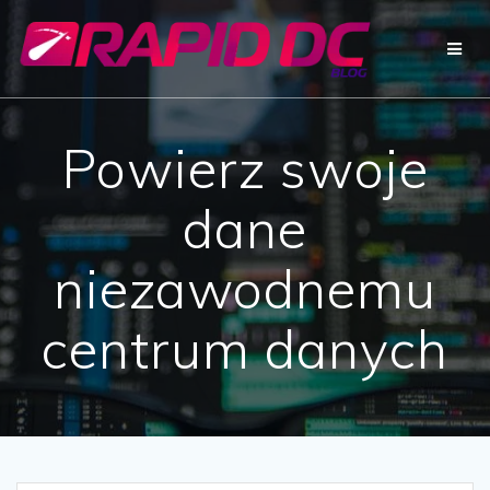
Przejdź
do
treści
Powierz swoje
dane
niezawodnemu
centrum danych