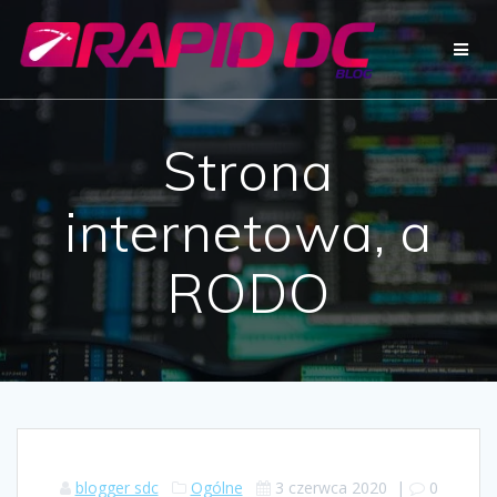
Przejdź
do
treści
Strona
internetowa, a
RODO
blogger sdc
Ogólne
3 czerwca 2020
|
0