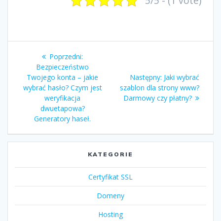
5/5 - (1 vote)
Nawigacja
Poprzedni
Poprzedni:
wpisu
wpis:
Bezpieczeństwo
Następny
Twojego konta – jakie
Następny:
Jaki wybrać
wpis:
wybrać hasło? Czym jest
szablon dla strony www?
weryfikacja
Darmowy czy płatny?
dwuetapowa?
Generatory haseł.
KATEGORIE
Certyfikat SSL
Domeny
Hosting