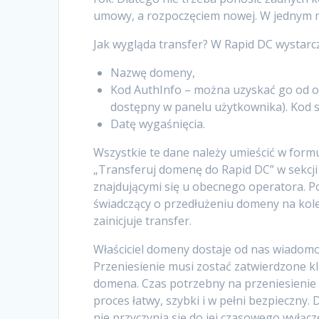
umowy, a rozpoczęciem nowej. W jednym m
Jak wygląda transfer? W Rapid DC wystarc
Nazwę domeny,
Kod AuthInfo – można uzyskać go od ob
dostępny w panelu użytkownika). Kod s
Datę wygaśnięcia.
Wszystkie te dane należy umieścić w formu
„Transferuj domenę do Rapid DC” w sekcj
znajdującymi się u obecnego operatora. P
świadczący o przedłużeniu domeny na kole
zainicjuje transfer.
Właściciel domeny dostaje od nas wiadomo
Przeniesienie musi zostać zatwierdzone kl
domena. Czas potrzebny na przeniesienie b
proces łatwy, szybki i w pełni bezpieczny.
nie przyczynia się do jej czasowego wyłącze