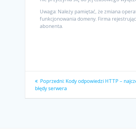
Uwaga: Należy pamiętać, że zmiana opera
funkcjonowania domeny. Firma rejestrując
abonenta.
Nawigacja
Poprzedni
Poprzedni:
Kody odpowiedzi HTTP – najcz
wpis:
wpisu
błędy serwera