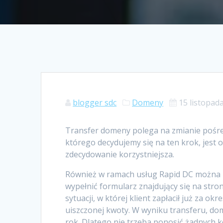
blogger sdc
Domeny
15 listopad
Transfer domeny polega na zmianie pośre
którego decydujemy się na ten krok, jest
zdecydowanie korzystniejsza.
Również w ramach usług Rapid DC można p
wypełnić formularz znajdujący się na stro
sytuacji, w której klient zapłacił już za ok
uiszczonej kwoty. W wyniku transferu, do
rok. Dlatego nie trzeba ponosić żadnych 