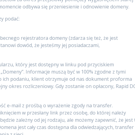
omencie odbywa się przeniesienie i odnowienie domeny.
zy podać:
ecnego rejestratora domeny (zdarza się też, że jest
tanowi dowód, że jesteśmy jej posiadaczami,
larzu, który jest dostępny w linku pod przyciskiem
i „Domeny”. Informacje muszą być w 100% zgodne z tymi
o ich podaniu, klient otrzymuje od nas dokument proforma
jny okres rozliczeniowy. Gdy zostanie on opłacony, Rapid D
ść e-mail z prośbą o wyrażenie zgody na transfer.
iknięciem w przesłany link przez osobę, do której należy
ędzie zależny od jej rodzaju, ale możemy zapewnić, że jest 
 Domena jest cały czas dostępna dla odwiedzających, transfer
nia z sieci.