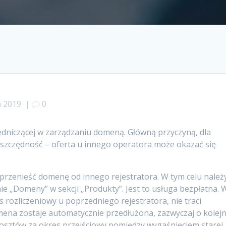
a 2019
|
0
dniczącej w zarządzaniu domeną. Główną przyczyną, dla
 oszczędność – oferta u innego operatora może okazać się
rzenieść domenę od innego rejestratora. W tym celu należ
nie „Domeny” w sekcji „Produkty”. Jest to usługa bezpłatna. 
res rozliczeniowy u poprzedniego rejestratora, nie traci
mena zostaje automatycznie przedłużona, zazwyczaj o kolej
kosztów za okres przejściowy pomiędzy wygaśnięciem starej