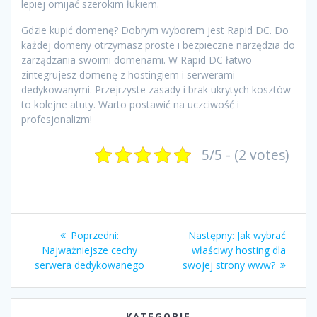
lepiej omijać szerokim łukiem.
Gdzie kupić domenę? Dobrym wyborem jest Rapid DC. Do
każdej domeny otrzymasz proste i bezpieczne narzędzia do
zarządzania swoimi domenami. W Rapid DC łatwo
zintegrujesz domenę z hostingiem i serwerami
dedykowanymi. Przejrzyste zasady i brak ukrytych kosztów
to kolejne atuty. Warto postawić na uczciwość i
profesjonalizm!
5/5 - (2 votes)
Nawigacja
Poprzedni
Następny
Poprzedni:
Następny:
Jak wybrać
wpisu
wpis:
wpis:
Najważniejsze cechy
właściwy hosting dla
serwera dedykowanego
swojej strony www?
KATEGORIE