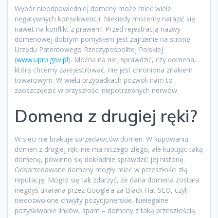
Wybór nieodpowiedniej domeny może mieć wiele
negatywnych konsekwencji. Niekiedy możemy narazić się
nawet na konflikt z prawem. Przed rejestracją nazwy
domenowej dobrym pomysłem jest zajrzenie na stronę
Urzędu Patentowego Rzeczypospolitej Polskiej
(
www.uprp.gov.pl
). Można na niej sprawdzić, czy domena,
którą chcemy zarejestrować, nie jest chroniona znakiem
towarowym. W wielu przypadkach pozwoli nam to
zaoszczędzić w przyszłości niepotrzebnych nerwów.
Domena z drugiej ręki?
W sieci nie brakuje sprzedawców domen. W kupowaniu
domen z drugiej ręki nie ma niczego złego, ale kupując taką
domenę, powinno się dokładnie sprawdzić jej historię.
Odsprzedawane domeny mogły mieć w przeszłości złą
reputację. Mogło się tak zdarzyć, że dana domena została
niegdyś ukarana przez Google’a za Black Hat SEO, czyli
niedozwolone chwyty pozycjonerskie. Nielegalne
pozyskiwanie linków, spam – domeny z taką przeszłością