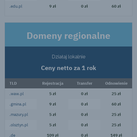
.edu.pl
9 zł
0 zł
60 zł
Domeny regionalne
Działaj lokalnie
Ceny netto za 1 rok
TLD
Rejestracja
Transfer
Odnowienie
.waw.pl
5 zł
0 zł
25 zł
.gmina.pl
9 zł
0 zł
60 zł
.mazury.pl
5 zł
0 zł
25 zł
.olsztyn.pl
5 zł
0 zł
25 zł
.de
109 zł
0 zł
149 zł