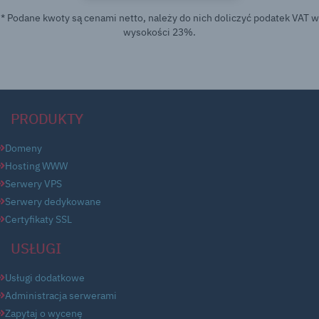
* Podane kwoty są cenami netto, należy do nich doliczyć podatek VAT w
wysokości 23%.
PRODUKTY
Domeny
Hosting WWW
Serwery VPS
Serwery dedykowane
Certyfikaty SSL
USŁUGI
Usługi dodatkowe
Administracja serwerami
Zapytaj o wycenę