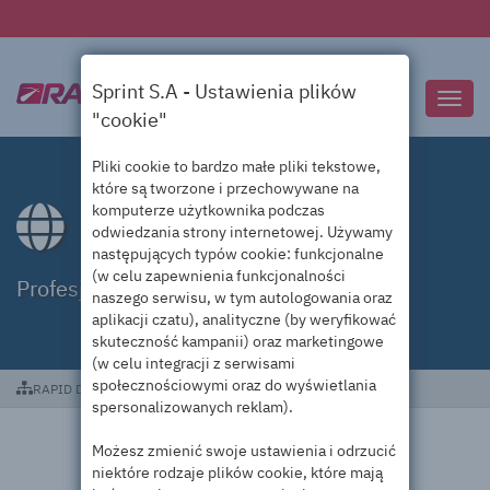
Sprint S.A - Ustawienia plików
Przeł
"cookie"
nawig
Pliki cookie to bardzo małe pliki tekstowe,
które są tworzone i przechowywane na
komputerze użytkownika podczas
Domeny .gift
odwiedzania strony internetowej. Używamy
następujących typów cookie: funkcjonalne
(w celu zapewnienia funkcjonalności
Profesjonalna obsługa domen .gift
naszego serwisu, w tym autologowania oraz
aplikacji czatu), analityczne (by weryfikować
skuteczność kampanii) oraz marketingowe
(w celu integracji z serwisami
społecznościowymi oraz do wyświetlania
RAPID DC
Domeny .gift
spersonalizowanych reklam).
Możesz zmienić swoje ustawienia i odrzucić
niektóre rodzaje plików cookie, które mają