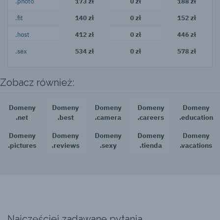
.photo
173 zł
0 zł
188 zł
.fit
140 zł
0 zł
152 zł
.host
412 zł
0 zł
446 zł
.sex
534 zł
0 zł
578 zł
Zobacz również:
Domeny
Domeny
Domeny
Domeny
Domeny
.net
.best
.camera
.careers
.education
Domeny
Domeny
Domeny
Domeny
Domeny
.pictures
.reviews
.sexy
.tienda
.vacations
Najczęściej zadawane pytania.