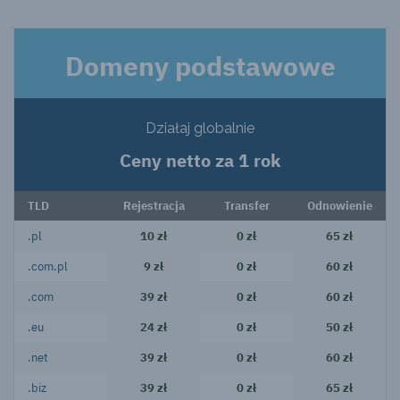
Domeny podstawowe
Działaj globalnie
Ceny netto za 1 rok
TLD
Rejestracja
Transfer
Odnowienie
.pl
10 zł
0 zł
65 zł
.com.pl
9 zł
0 zł
60 zł
.com
39 zł
0 zł
60 zł
.eu
24 zł
0 zł
50 zł
.net
39 zł
0 zł
60 zł
.biz
39 zł
0 zł
65 zł