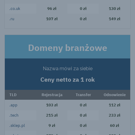
.co.uk
96 zł
0 zł
130 zł
.ru
107 zł
0 zł
149 zł
Domeny branżowe
Nazwa mówi za siebie
Ceny netto za 1 rok
TLD
Rejestracja
Transfer
Odnowienie
.app
103 zł
0 zł
112 zł
.tech
215 zł
0 zł
233 zł
.sklep.pl
9 zł
0 zł
60 zł