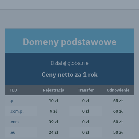
Domeny podstawowe
Działaj globalnie
Ceny netto za 1 rok
TLD
Rejestracja
Transfer
Odnowienie
.pl
10 zł
0 zł
65 zł
.com.pl
9 zł
0 zł
60 zł
.com
39 zł
0 zł
60 zł
.eu
24 zł
0 zł
50 zł