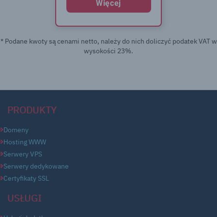
Więcej
* Podane kwoty są cenami netto, należy do nich doliczyć podatek VAT w
wysokości 23%.
PRODUKTY
Domeny
Hosting WWW
Serwery VPS
Serwery dedykowane
Certyfikaty SSL
USŁUGI