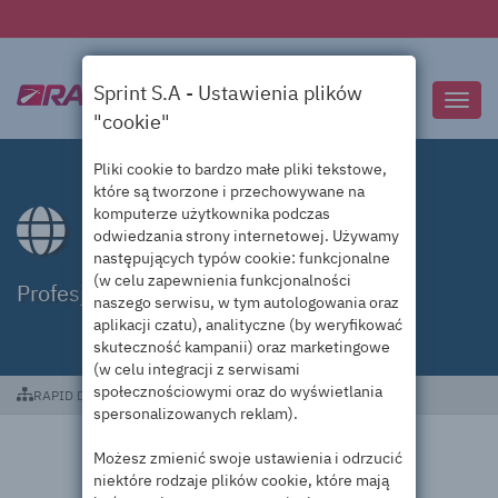
Sprint S.A - Ustawienia plików
Przeł
"cookie"
nawig
Pliki cookie to bardzo małe pliki tekstowe,
które są tworzone i przechowywane na
komputerze użytkownika podczas
Domeny .bike
odwiedzania strony internetowej. Używamy
następujących typów cookie: funkcjonalne
(w celu zapewnienia funkcjonalności
Profesjonalna obsługa domen .bike
naszego serwisu, w tym autologowania oraz
aplikacji czatu), analityczne (by weryfikować
skuteczność kampanii) oraz marketingowe
(w celu integracji z serwisami
społecznościowymi oraz do wyświetlania
RAPID DC
Domeny .bike
spersonalizowanych reklam).
Możesz zmienić swoje ustawienia i odrzucić
niektóre rodzaje plików cookie, które mają