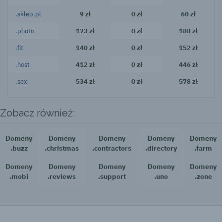
.sklep.pl
9 zł
0 zł
60 zł
.photo
173 zł
0 zł
188 zł
.fit
140 zł
0 zł
152 zł
.host
412 zł
0 zł
446 zł
.sex
534 zł
0 zł
578 zł
Zobacz również:
Domeny
Domeny
Domeny
Domeny
Domeny
.buzz
.christmas
.contractors
.directory
.farm
Domeny
Domeny
Domeny
Domeny
Domeny
.mobi
.reviews
.support
.uno
.zone