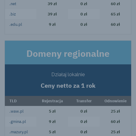
.net
39 zł
0 zł
60 zł
.biz
39 zł
0 zł
65 zł
.edu.pl
9 zł
0 zł
60 zł
Domeny regionalne
Działaj lokalnie
Ceny netto za 1 rok
TLD
Rejestracja
Transfer
Odnowienie
.waw.pl
5 zł
0 zł
25 zł
.gmina.pl
9 zł
0 zł
60 zł
.mazury.pl
5 zł
0 zł
25 zł