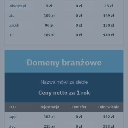
.olsztyn.pl
5 zł
0 zł
25 zł
.de
109 zł
0 zł
149 zł
.co.uk
96 zł
0 zł
130 zł
.ru
107 zł
0 zł
149 zł
Domeny branżowe
Nazwa mówi za siebie
Ceny netto za 1 rok
TLD
Rejestracja
Transfer
Odnowienie
.app
103 zł
0 zł
112 zł
.tech
215 zł
0 zł
233 zł