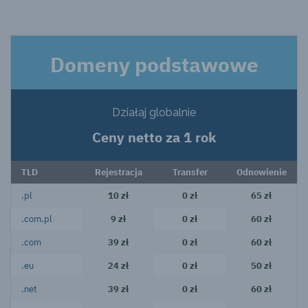
Domeny podstawowe
Działaj globalnie
Ceny netto za 1 rok
TLD
Rejestracja
Transfer
Odnowienie
.pl
10 zł
0 zł
65 zł
.com.pl
9 zł
0 zł
60 zł
.com
39 zł
0 zł
60 zł
.eu
24 zł
0 zł
50 zł
.net
39 zł
0 zł
60 zł