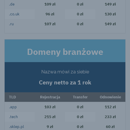
.de
109 zł
0 zł
149 zł
.co.uk
96 zł
0 zł
130 zł
.ru
107 zł
0 zł
149 zł
Domeny branżowe
Nazwa mówi za siebie
Ceny netto za 1 rok
TLD
Rejestracja
Transfer
Odnowienie
.app
103 zł
0 zł
112 zł
.tech
215 zł
0 zł
233 zł
.sklep.pl
9 zł
0 zł
60 zł