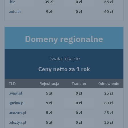
.biz
39 zł
0 zł
65 zł
.edu.pl
9 zł
0 zł
60 zł
Domeny regionalne
Działaj lokalnie
Ceny netto za 1 rok
TLD
Rejestracja
Transfer
Odnowienie
.waw.pl
5 zł
0 zł
25 zł
.gmina.pl
9 zł
0 zł
60 zł
.mazury.pl
5 zł
0 zł
25 zł
.olsztyn.pl
5 zł
0 zł
25 zł