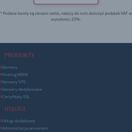
* Podane kwoty są cenami netto, należy do nich doliczyć podatek VAT w
wysokości 23%.
PRODUKTY
Domeny
Hosting WWW
Serwery VPS
Serwery dedykowane
Certyfikaty SSL
USŁUGI
Usługi dodatkowe
Administracja serwerami