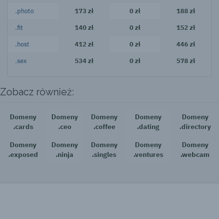
.photo
173 zł
0 zł
188 zł
.fit
140 zł
0 zł
152 zł
.host
412 zł
0 zł
446 zł
.sex
534 zł
0 zł
578 zł
Zobacz również:
Domeny
Domeny
Domeny
Domeny
Domeny
.cards
.ceo
.coffee
.dating
.directory
Domeny
Domeny
Domeny
Domeny
Domeny
.exposed
.ninja
.singles
.ventures
.webcam