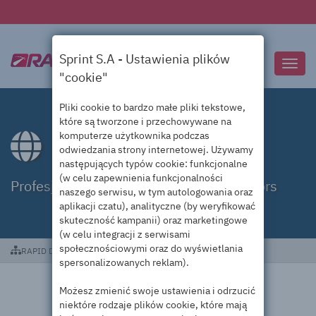
Sprint S.A - Ustawienia plików
Przeł
"cookie"
nawig
Pliki cookie to bardzo małe pliki tekstowe,
które są tworzone i przechowywane na
komputerze użytkownika podczas
Domeny .contractors
odwiedzania strony internetowej. Używamy
następujących typów cookie: funkcjonalne
(w celu zapewnienia funkcjonalności
Profesjonalna obsługa domen .contractors
naszego serwisu, w tym autologowania oraz
aplikacji czatu), analityczne (by weryfikować
skuteczność kampanii) oraz marketingowe
(w celu integracji z serwisami
społecznościowymi oraz do wyświetlania
RAPID DC
Domeny .contractors
spersonalizowanych reklam).
Możesz zmienić swoje ustawienia i odrzucić
niektóre rodzaje plików cookie, które mają