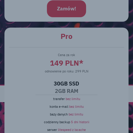
Zamów!
Pro
Cena za rok
149 PLN*
odnowienie po roku: 299 PLN
30GB SSD
2GB RAM
transfer
bez limitu
konta e-mail
bez limitu
bazy danych
bez limitu
codzienny backup
5 dni historii
serwer
litespeed z lscache