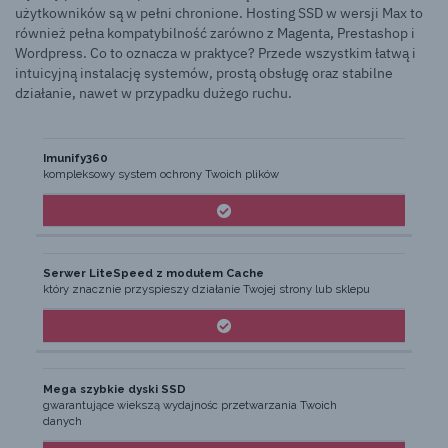
użytkowników są w pełni chronione. Hosting SSD w wersji Max to
również pełna kompatybilność zarówno z Magenta, Prestashop i
Wordpress. Co to oznacza w praktyce? Przede wszystkim łatwą i
intuicyjną instalację systemów, prostą obsługę oraz stabilne
działanie, nawet w przypadku dużego ruchu.
Funkcje
Hosting MAX
Hosting
Imunify360
kompleksowy system ochrony Twoich plików
Serwer LiteSpeed z modułem Cache
który znacznie przyspieszy działanie Twojej strony lub sklepu
Mega szybkie dyski SSD
gwarantujące wiekszą wydajnośc przetwarzania Twoich
danych