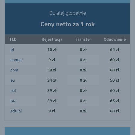
Działaj globalnie
Ceny netto za 1 rok
TLD
Rejestracja
Transfer
Odnowienie
.pl
10 zł
0 zł
65 zł
.com.pl
9 zł
0 zł
60 zł
.com
39 zł
0 zł
60 zł
.eu
24 zł
0 zł
50 zł
.net
39 zł
0 zł
60 zł
.biz
39 zł
0 zł
65 zł
.edu.pl
9 zł
0 zł
60 zł