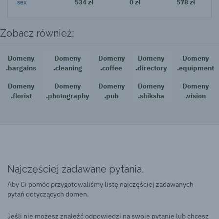
.sex
534 zł
0 zł
578 zł
Zobacz również:
Domeny
Domeny
Domeny
Domeny
Domeny
.bargains
.cleaning
.coffee
.directory
.equipment
Domeny
Domeny
Domeny
Domeny
Domeny
.florist
.photography
.pub
.shiksha
.vision
Najczęściej zadawane pytania.
Aby Ci pomóc przygotowaliśmy listę najczęściej zadawanych
pytań dotyczących domen.
Jeśli nie możesz znaleźć odpowiedzi na swoje pytanie lub chcesz