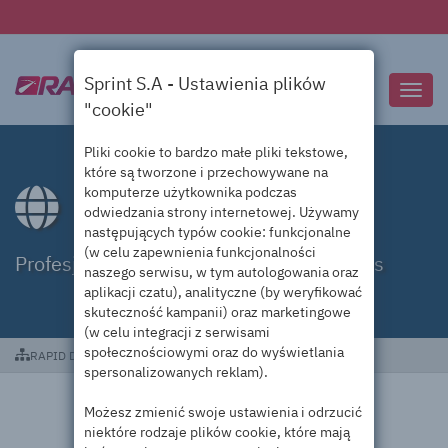
Sprint S.A - Ustawienia plików
Przeł
"cookie"
nawig
Pliki cookie to bardzo małe pliki tekstowe,
które są tworzone i przechowywane na
komputerze użytkownika podczas
Domeny .properties
odwiedzania strony internetowej. Używamy
następujących typów cookie: funkcjonalne
(w celu zapewnienia funkcjonalności
Profesjonalna obsługa domen .properties
naszego serwisu, w tym autologowania oraz
aplikacji czatu), analityczne (by weryfikować
skuteczność kampanii) oraz marketingowe
(w celu integracji z serwisami
społecznościowymi oraz do wyświetlania
RAPID DC
Domeny .properties
spersonalizowanych reklam).
Możesz zmienić swoje ustawienia i odrzucić
niektóre rodzaje plików cookie, które mają