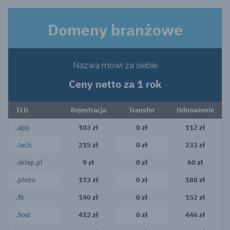
Domeny branżowe
Nazwa mówi za siebie
Ceny netto za 1 rok
TLD
Rejestracja
Transfer
Odnowienie
.app
103 zł
0 zł
112 zł
.tech
215 zł
0 zł
233 zł
.sklep.pl
9 zł
0 zł
60 zł
.photo
173 zł
0 zł
188 zł
.fit
140 zł
0 zł
152 zł
.host
412 zł
0 zł
446 zł