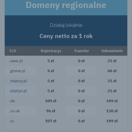
Domeny regionalne
Działaj lokalnie
Ceny netto za 1 rok
TLD
Rejestracja
Transfer
Odnowienie
.waw.pl
5 zł
0 zł
25 zł
.gmina.pl
9 zł
0 zł
60 zł
.mazury.pl
5 zł
0 zł
25 zł
.olsztyn.pl
5 zł
0 zł
25 zł
.de
109 zł
0 zł
149 zł
.co.uk
96 zł
0 zł
130 zł
.ru
107 zł
0 zł
149 zł