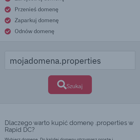
Przenieś domenę
Zaparkuj domenę
Odnów domenę
Szukaj
Dlaczego warto kupić domenę .properties w
Rapid DC?
Wybierz domenę. Do każdej domeny otrzymasz proste i