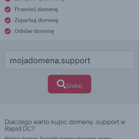
Przenieś domenę
Zaparkuj domenę
Odnów domenę
Szukaj
Dlaczego warto kupić domenę .support w
Rapid DC?
Wybierz domenę. Do każdej domeny otrzymasz proste i