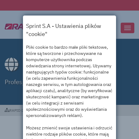
Sprint S.A - Ustawienia plików
Przeł
"cookie"
nawig
Pliki cookie to bardzo małe pliki tekstowe,
które są tworzone i przechowywane na
komputerze użytkownika podczas
Domeny .support
odwiedzania strony internetowej. Używamy
następujących typów cookie: funkcjonalne
(w celu zapewnienia funkcjonalności
Profesjonalna obsługa domen .support
naszego serwisu, w tym autologowania oraz
aplikacji czatu), analityczne (by weryfikować
skuteczność kampanii) oraz marketingowe
(w celu integracji z serwisami
społecznościowymi oraz do wyświetlania
RAPID DC
Domeny .support
spersonalizowanych reklam).
Możesz zmienić swoje ustawienia i odrzucić
niektóre rodzaje plików cookie, które mają