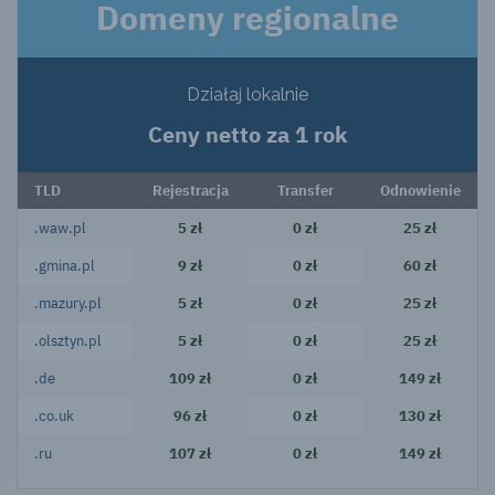
Domeny regionalne
Działaj lokalnie
Ceny netto za 1 rok
TLD
Rejestracja
Transfer
Odnowienie
.waw.pl
5 zł
0 zł
25 zł
.gmina.pl
9 zł
0 zł
60 zł
.mazury.pl
5 zł
0 zł
25 zł
.olsztyn.pl
5 zł
0 zł
25 zł
.de
109 zł
0 zł
149 zł
.co.uk
96 zł
0 zł
130 zł
.ru
107 zł
0 zł
149 zł