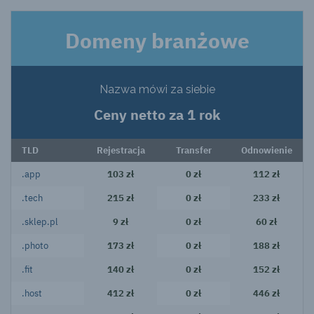
Domeny branżowe
Nazwa mówi za siebie
Ceny netto za 1 rok
TLD
Rejestracja
Transfer
Odnowienie
.app
103 zł
0 zł
112 zł
.tech
215 zł
0 zł
233 zł
.sklep.pl
9 zł
0 zł
60 zł
.photo
173 zł
0 zł
188 zł
.fit
140 zł
0 zł
152 zł
.host
412 zł
0 zł
446 zł