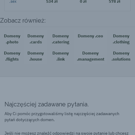
.sex
534 zł
0 zł
578 zł
Zobacz również:
Domeny
Domeny
Domeny
Domeny .ceo
Domeny
.photo
.cards
.catering
.clothing
Domeny
Domeny
Domeny
Domeny
Domeny
.flights
.house
.link
.management
.solutions
Najczęściej zadawane pytania.
Aby Ci pomóc przygotowaliśmy listę najczęściej zadawanych
pytań dotyczących domen.
Jeśli nie możesz znaleźć odpowiedzi na swoje pytanie lub chcesz