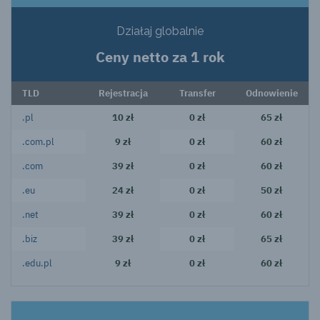
Działaj globalnie
Ceny netto za 1 rok
TLD
Rejestracja
Transfer
Odnowienie
.pl
10 zł
0 zł
65 zł
.com.pl
9 zł
0 zł
60 zł
.com
39 zł
0 zł
60 zł
.eu
24 zł
0 zł
50 zł
.net
39 zł
0 zł
60 zł
.biz
39 zł
0 zł
65 zł
.edu.pl
9 zł
0 zł
60 zł