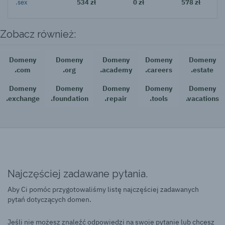
.sex
534 zł
0 zł
578 zł
Zobacz również:
Domeny
Domeny
Domeny
Domeny
Domeny
.com
.org
.academy
.careers
.estate
Domeny
Domeny
Domeny
Domeny
Domeny
.exchange
.foundation
.repair
.tools
.vacations
Najczęściej zadawane pytania.
Aby Ci pomóc przygotowaliśmy listę najczęściej zadawanych
pytań dotyczących domen.
Jeśli nie możesz znaleźć odpowiedzi na swoje pytanie lub chcesz