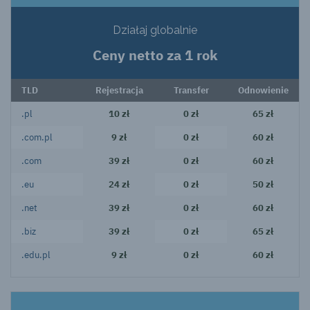
Działaj globalnie
Ceny netto za 1 rok
TLD
Rejestracja
Transfer
Odnowienie
.pl
10 zł
0 zł
65 zł
.com.pl
9 zł
0 zł
60 zł
.com
39 zł
0 zł
60 zł
.eu
24 zł
0 zł
50 zł
.net
39 zł
0 zł
60 zł
.biz
39 zł
0 zł
65 zł
.edu.pl
9 zł
0 zł
60 zł