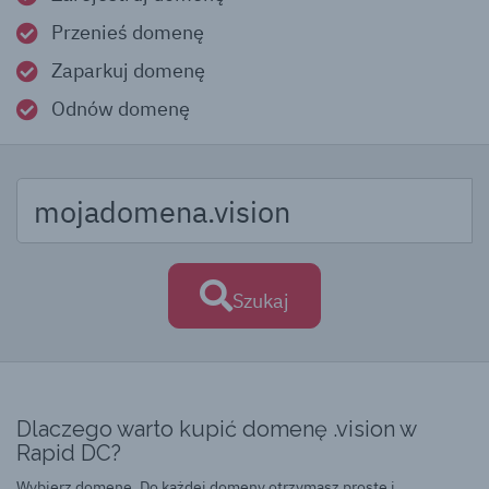
Przenieś domenę
Zaparkuj domenę
Odnów domenę
Szukaj
Dlaczego warto kupić domenę .vision w
Rapid DC?
Wybierz domenę. Do każdej domeny otrzymasz proste i