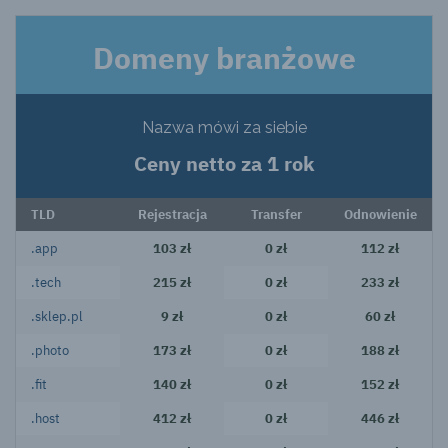
Domeny branżowe
Nazwa mówi za siebie
Ceny netto za 1 rok
TLD
Rejestracja
Transfer
Odnowienie
.app
103 zł
0 zł
112 zł
.tech
215 zł
0 zł
233 zł
.sklep.pl
9 zł
0 zł
60 zł
.photo
173 zł
0 zł
188 zł
.fit
140 zł
0 zł
152 zł
.host
412 zł
0 zł
446 zł