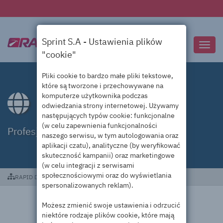
Sprint S.A - Ustawienia plików
Przeł
"cookie"
nawig
Pliki cookie to bardzo małe pliki tekstowe,
które są tworzone i przechowywane na
komputerze użytkownika podczas
Domeny .vision
odwiedzania strony internetowej. Używamy
następujących typów cookie: funkcjonalne
(w celu zapewnienia funkcjonalności
Profesjonalna obsługa domen .vision
naszego serwisu, w tym autologowania oraz
aplikacji czatu), analityczne (by weryfikować
skuteczność kampanii) oraz marketingowe
(w celu integracji z serwisami
społecznościowymi oraz do wyświetlania
RAPID DC
Domeny .vision
spersonalizowanych reklam).
Możesz zmienić swoje ustawienia i odrzucić
niektóre rodzaje plików cookie, które mają