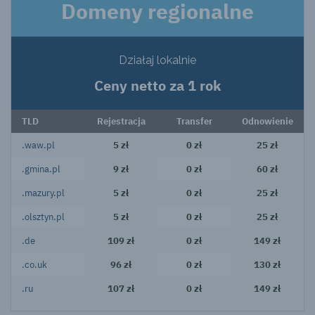
Domeny regionalne
Działaj lokalnie
Ceny netto za 1 rok
TLD
Rejestracja
Transfer
Odnowienie
.waw.pl
5 zł
0 zł
25 zł
.gmina.pl
9 zł
0 zł
60 zł
.mazury.pl
5 zł
0 zł
25 zł
.olsztyn.pl
5 zł
0 zł
25 zł
.de
109 zł
0 zł
149 zł
.co.uk
96 zł
0 zł
130 zł
.ru
107 zł
0 zł
149 zł