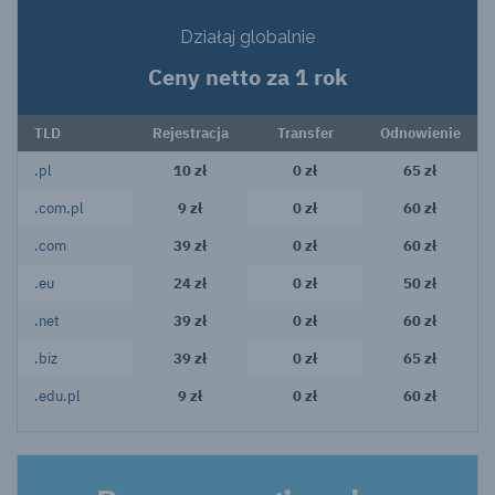
Działaj globalnie
Ceny netto za 1 rok
TLD
Rejestracja
Transfer
Odnowienie
.pl
10 zł
0 zł
65 zł
.com.pl
9 zł
0 zł
60 zł
.com
39 zł
0 zł
60 zł
.eu
24 zł
0 zł
50 zł
.net
39 zł
0 zł
60 zł
.biz
39 zł
0 zł
65 zł
.edu.pl
9 zł
0 zł
60 zł