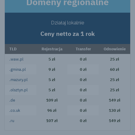
Domeny regionalne
Działaj lokalnie
Ceny netto za 1 rok
TLD
Rejestracja
Transfer
Odnowienie
.waw.pl
5 zł
0 zł
25 zł
.gmina.pl
9 zł
0 zł
60 zł
.mazury.pl
5 zł
0 zł
25 zł
.olsztyn.pl
5 zł
0 zł
25 zł
.de
109 zł
0 zł
149 zł
.co.uk
96 zł
0 zł
130 zł
.ru
107 zł
0 zł
149 zł