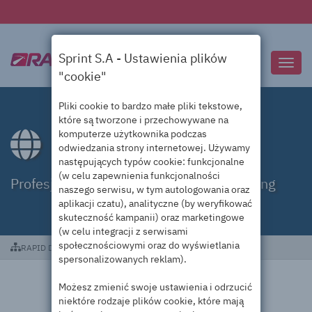
Sprint S.A - Ustawienia plików
Przeł
"cookie"
nawig
Pliki cookie to bardzo małe pliki tekstowe,
które są tworzone i przechowywane na
komputerze użytkownika podczas
Domeny .engineering
odwiedzania strony internetowej. Używamy
następujących typów cookie: funkcjonalne
(w celu zapewnienia funkcjonalności
Profesjonalna obsługa domen .engineering
naszego serwisu, w tym autologowania oraz
aplikacji czatu), analityczne (by weryfikować
skuteczność kampanii) oraz marketingowe
(w celu integracji z serwisami
społecznościowymi oraz do wyświetlania
RAPID DC
Domeny .engineering
spersonalizowanych reklam).
Możesz zmienić swoje ustawienia i odrzucić
niektóre rodzaje plików cookie, które mają