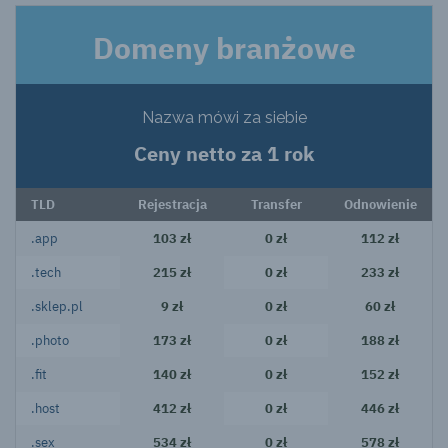
Domeny branżowe
Nazwa mówi za siebie
Ceny netto za 1 rok
TLD
Rejestracja
Transfer
Odnowienie
.app
103 zł
0 zł
112 zł
.tech
215 zł
0 zł
233 zł
.sklep.pl
9 zł
0 zł
60 zł
.photo
173 zł
0 zł
188 zł
.fit
140 zł
0 zł
152 zł
.host
412 zł
0 zł
446 zł
.sex
534 zł
0 zł
578 zł