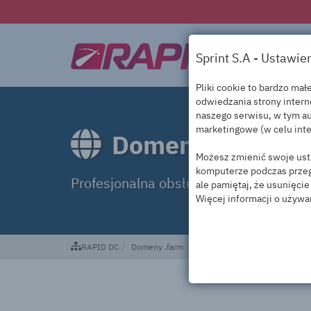
Sprint S.A - Ustawie
Pliki cookie to bardzo ma
odwiedzania strony inter
naszego serwisu, w tym au
marketingowe (w celu inte
Domeny .farm
Możesz zmienić swoje usta
komputerze podczas przegl
Profesjonalna obsługa domen .farm
ale pamiętaj, że usunięci
Więcej informacji o używa
RAPID DC
Domeny .farm
To są nasze niezbędne cookie, abyś mógł korzystać z naszego serwisu i jego funkcji. Zapewniają bezpieczeństwo naszych serwisu. Bez nich nie moglibyśmy 
To nasze pliki cookie oraz pliki „cookie” zaufanych partnerów — dostawców zew
To nasze pliki cookie oraz pliki „cookie” zaufanych partnerów - dostawców zewnętrznych. 