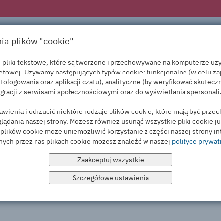
PRODUKTY
USŁUGI
PROMOC
nia plików "cookie"
łe pliki tekstowe, które są tworzone i przechowywane na komputerze u
netowej. Używamy następujących typów cookie: funkcjonalne (w celu za
tologowania oraz aplikacji czatu), analityczne (by weryfikować skutecz
gracji z serwisami społecznościowymi oraz do wyświetlania spersonal
wienia i odrzucić niektóre rodzaje plików cookie, które mają być prz
ądania naszej strony. Możesz również usunąć wszystkie pliki cookie j
e plików cookie może uniemożliwić korzystanie z części naszej strony i
nych przez nas plikach cookie możesz znaleźć w naszej
polityce prywat
Zaakceptuj wszystkie
Szczegółowe ustawienia
świadczyć wielu usług, które oferujemy. Ten rodzaj plików „cookie” nie zbiera informacji w celach marketingowych.
nętrznych. Zbierają informacje o tym, jak korzystasz z naszych serwisów. Badają np. jakie podstrony odwiedzasz najczęściej i czy spotykasz jakieś błędy. Te pliki pozwalają nam sprawdzać źródła ruchu, dzięki te
Przechowują informacje na temat tego, jak korzystasz z naszych serwisów. Dzięki nim możemy dostosowywać treści do konkretnego odbiorcy i prowadzić kampanie marketingowe i remarketingowe.