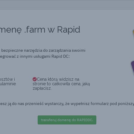
menę .farm w Rapid
 bezpieczne narzędzia do zarządzania swoimi
grować z innymi usługami Rapid DC:
osztów i
Cena którą widzisz na
ulaminie
stronie to całkowita cena, jaką
zapłacisz.
esz ją do nas przenieść wystarczy, że wypełnisz formularz pod poniższ
transferuj domenę do RAPIDDC.