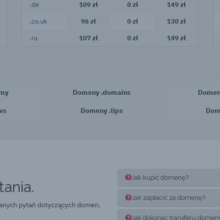
.de
109 zł
0 zł
149 zł
.co.uk
96 zł
0 zł
130 zł
.ru
107 zł
0 zł
149 zł
emy
Domeny .domains
Domeny
ws
Domeny .tips
Dome
Jak kupić domenę?
ania.
Jak zapłacić za domenę?
wanych pytań dotyczących domen.
Jak dokonać transferu domen