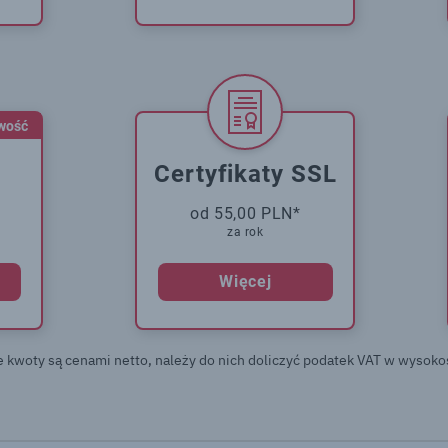
wość
Certyfikaty SSL
od 55,00 PLN*
za rok
Więcej
e kwoty są cenami netto, należy do nich doliczyć podatek VAT w wysoko