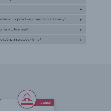
płaciłem u poprzedniego rejestratora domeny?
ę domeny w terminie?
isać na inną osobę/firmę?
nowość