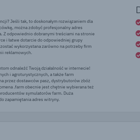
cji? Jeśli tak, to doskonałym rozwiązaniem dla
ńcówkę, można zdobyć profesjonalny adres
. Z odpowiednio dobranymi treściami na stronie
e i łatwe dotarcie do odpowiedniej grupy
 zostać wykorzystana zarówno na potrzeby firm
nii reklamowych.
ntom odnaleźć Twoją działalność w internecie!
nych i agroturystycznych, a także farm
na przez dostawców pasz, dystrybutorów zbóż
omena .farm obecnie jest chętnie wybierana też
 producentów symulatorów farm. Duża
do zapamiętania adres witryny.