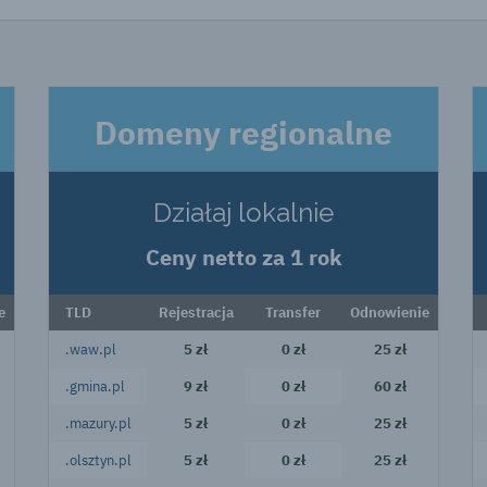
Domeny regionalne
Działaj lokalnie
Ceny netto za 1 rok
e
TLD
Rejestracja
Transfer
Odnowienie
.waw.pl
5 zł
0 zł
25 zł
.gmina.pl
9 zł
0 zł
60 zł
.mazury.pl
5 zł
0 zł
25 zł
.olsztyn.pl
5 zł
0 zł
25 zł