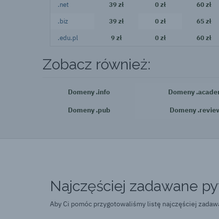
.net
39 zł
0 zł
60 zł
.biz
39 zł
0 zł
65 zł
.edu.pl
9 zł
0 zł
60 zł
Zobacz również:
Domeny .info
Domeny .acad
Domeny .pub
Domeny .revie
Najczęściej zadawane pyt
Aby Ci pomóc przygotowaliśmy listę najczęściej zada