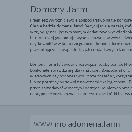
Domeny .farm
Pragniesz wyróżnić swoje gospodarstwo na tle konkuren
Ciebie będzie domena .farm! Decydując się na taką ko
witryny, generując tym samym dodatkowe wyświetlenia
internetowej gwarantuje wysoką pozycję w wyszukiwarc
użytkowników w kraju i za granicą. Domena .farm może
prezentujących swoją ofertę, jak i dodatkowych kampa
Domena .farm to świetnie rozwiązanie, aby pomóc klie
Doskonale sprawdzi się dla właścicieli gospodarstw rol
wiatrowych czy hodowlanych. Może zostać wykorzysta
lub na potrzeby hurtowni z nawozami ekologicznymi. D
przez sprzedawców maszyn i narzędzi rolniczych oraz
dostępność nazw pozwala zarejestrować krótki i łatwy 
www.