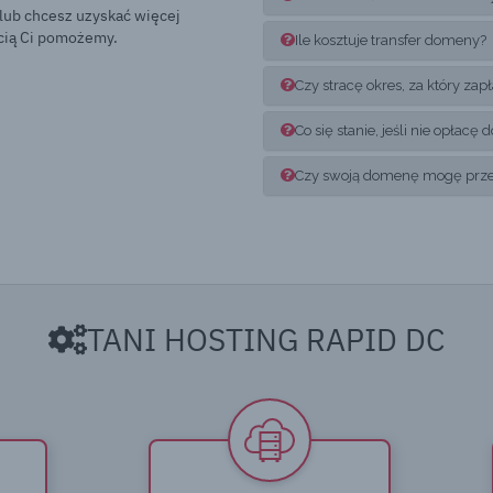
 lub chcesz uzyskać więcej
hęcią Ci pomożemy.
Ile kosztuje transfer domeny?
Czy stracę okres, za który za
Co się stanie, jeśli nie opłac
Czy swoją domenę mogę przep
TANI HOSTING RAPID DC