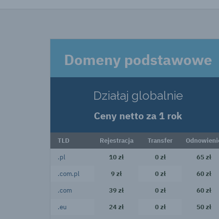
Domeny podstawowe
Działaj globalnie
Ceny netto za 1 rok
TLD
Rejestracja
Transfer
Odnowieni
.pl
10 zł
0 zł
65 zł
.com.pl
9 zł
0 zł
60 zł
.com
39 zł
0 zł
60 zł
.eu
24 zł
0 zł
50 zł