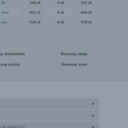
.fit
140 zł
0 zł
152 zł
.host
412 zł
0 zł
446 zł
.sex
534 zł
0 zł
578 zł
 .foundation
Domeny .ninja
ny .vision
Domeny .zone
y do Rapid DC?