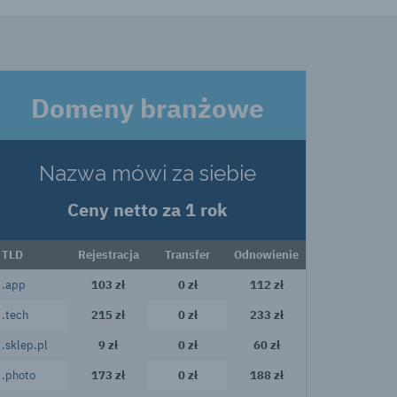
Domeny branżowe
Nazwa mówi za siebie
Ceny netto za 1 rok
TLD
Rejestracja
Transfer
Odnowienie
.app
103 zł
0 zł
112 zł
.tech
215 zł
0 zł
233 zł
.sklep.pl
9 zł
0 zł
60 zł
.photo
173 zł
0 zł
188 zł