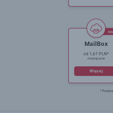
no
MailBox
od 1,67 PLN*
miesięcznie
Więcej
* Podan