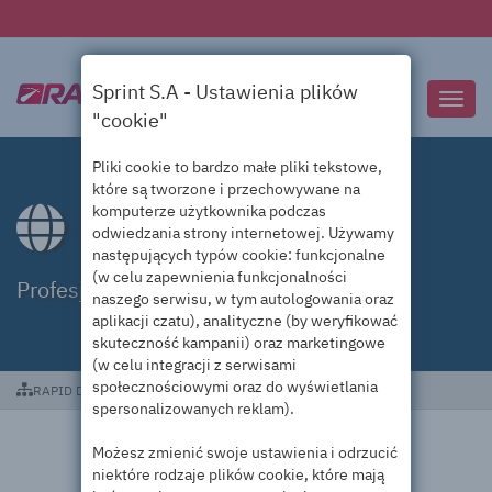
Sprint S.A - Ustawienia plików
Przeł
"cookie"
nawig
Pliki cookie to bardzo małe pliki tekstowe,
które są tworzone i przechowywane na
komputerze użytkownika podczas
Domeny .flights
odwiedzania strony internetowej. Używamy
następujących typów cookie: funkcjonalne
(w celu zapewnienia funkcjonalności
Profesjonalna obsługa domen .flights
naszego serwisu, w tym autologowania oraz
aplikacji czatu), analityczne (by weryfikować
skuteczność kampanii) oraz marketingowe
(w celu integracji z serwisami
społecznościowymi oraz do wyświetlania
RAPID DC
Domeny .flights
spersonalizowanych reklam).
Możesz zmienić swoje ustawienia i odrzucić
niektóre rodzaje plików cookie, które mają