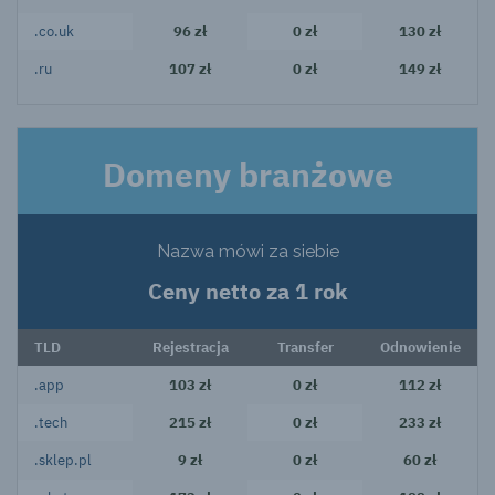
.co.uk
96 zł
0 zł
130 zł
.ru
107 zł
0 zł
149 zł
Domeny branżowe
Nazwa mówi za siebie
Ceny netto za 1 rok
TLD
Rejestracja
Transfer
Odnowienie
.app
103 zł
0 zł
112 zł
.tech
215 zł
0 zł
233 zł
.sklep.pl
9 zł
0 zł
60 zł