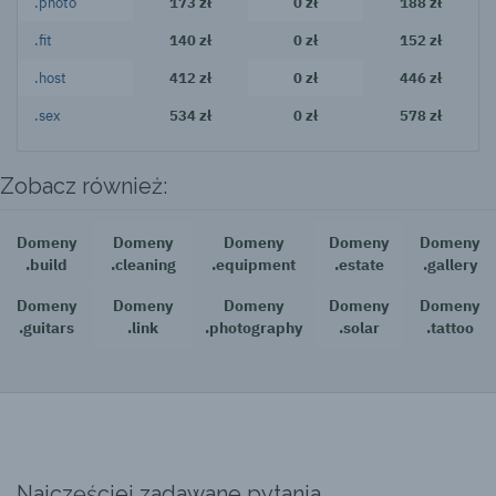
.photo
173 zł
0 zł
188 zł
.fit
140 zł
0 zł
152 zł
.host
412 zł
0 zł
446 zł
.sex
534 zł
0 zł
578 zł
Zobacz również:
Domeny
Domeny
Domeny
Domeny
Domeny
.build
.cleaning
.equipment
.estate
.gallery
Domeny
Domeny
Domeny
Domeny
Domeny
.guitars
.link
.photography
.solar
.tattoo
Najczęściej zadawane pytania.