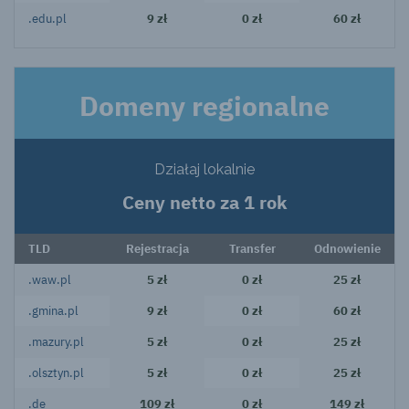
.edu.pl
9 zł
0 zł
60 zł
Domeny regionalne
Działaj lokalnie
Ceny netto za 1 rok
TLD
Rejestracja
Transfer
Odnowienie
.waw.pl
5 zł
0 zł
25 zł
.gmina.pl
9 zł
0 zł
60 zł
.mazury.pl
5 zł
0 zł
25 zł
.olsztyn.pl
5 zł
0 zł
25 zł
.de
109 zł
0 zł
149 zł