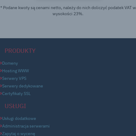
* Podane kwoty są cenami netto, należy do nich doliczyć podatek VAT w
wysokości 23%.
PRODUKTY
Domeny
Hosting WWW
Serwery VPS
Serwery dedykowane
Certyfikaty SSL
USŁUGI
Usługi dodatkowe
Administracja serwerami
Zapytaj o wycenę