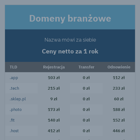
Domeny branżowe
Nazwa mówi za siebie
Ceny netto za 1 rok
TLD
Rejestracja
Transfer
Odnowienie
.app
103 zł
0 zł
112 zł
.tech
215 zł
0 zł
233 zł
.sklep.pl
9 zł
0 zł
60 zł
.photo
173 zł
0 zł
188 zł
.fit
140 zł
0 zł
152 zł
.host
412 zł
0 zł
446 zł