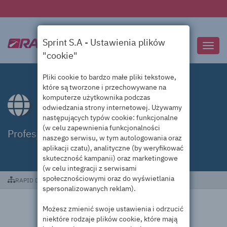
Sprint S.A - Ustawienia plików
Przeł
"cookie"
nawig
Pliki cookie to bardzo małe pliki tekstowe,
które są tworzone i przechowywane na
komputerze użytkownika podczas
Domeny .reviews
odwiedzania strony internetowej. Używamy
następujących typów cookie: funkcjonalne
(w celu zapewnienia funkcjonalności
Profesjonalna obsługa domen .reviews
naszego serwisu, w tym autologowania oraz
aplikacji czatu), analityczne (by weryfikować
skuteczność kampanii) oraz marketingowe
(w celu integracji z serwisami
społecznościowymi oraz do wyświetlania
RAPID DC
Domeny .reviews
spersonalizowanych reklam).
Możesz zmienić swoje ustawienia i odrzucić
niektóre rodzaje plików cookie, które mają