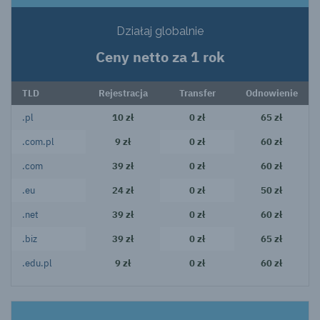
Działaj globalnie
Ceny netto za 1 rok
TLD
Rejestracja
Transfer
Odnowienie
.pl
10 zł
0 zł
65 zł
.com.pl
9 zł
0 zł
60 zł
.com
39 zł
0 zł
60 zł
.eu
24 zł
0 zł
50 zł
.net
39 zł
0 zł
60 zł
.biz
39 zł
0 zł
65 zł
.edu.pl
9 zł
0 zł
60 zł