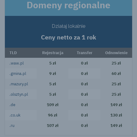
Domeny regionalne
Działaj lokalnie
Ceny netto za 1 rok
TLD
Rejestracja
Transfer
Odnowienie
.waw.pl
5 zł
0 zł
25 zł
.gmina.pl
9 zł
0 zł
60 zł
.mazury.pl
5 zł
0 zł
25 zł
.olsztyn.pl
5 zł
0 zł
25 zł
.de
109 zł
0 zł
149 zł
.co.uk
96 zł
0 zł
130 zł
.ru
107 zł
0 zł
149 zł