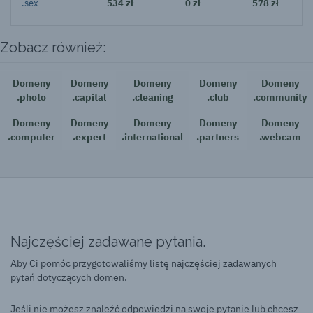
.sex
534 zł
0 zł
578 zł
Zobacz również:
Domeny
Domeny
Domeny
Domeny
Domeny
.photo
.capital
.cleaning
.club
.community
Domeny
Domeny
Domeny
Domeny
Domeny
.computer
.expert
.international
.partners
.webcam
Najczęściej zadawane pytania.
Aby Ci pomóc przygotowaliśmy listę najczęściej zadawanych
pytań dotyczących domen.
Jeśli nie możesz znaleźć odpowiedzi na swoje pytanie lub chcesz