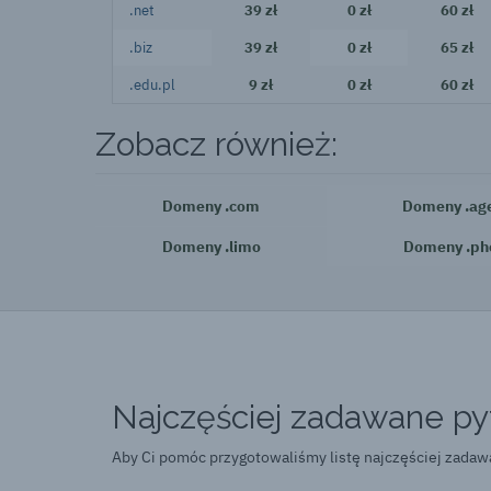
.net
39 zł
0 zł
60 zł
.biz
39 zł
0 zł
65 zł
.edu.pl
9 zł
0 zł
60 zł
Zobacz również:
Domeny .com
Domeny .ag
Domeny .limo
Domeny .ph
Najczęściej zadawane pyt
Aby Ci pomóc przygotowaliśmy listę najczęściej zada