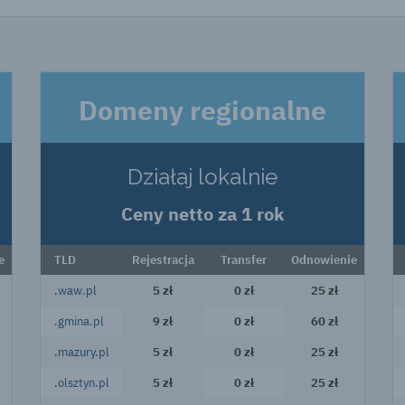
Domeny regionalne
Działaj lokalnie
Ceny netto za 1 rok
e
TLD
Rejestracja
Transfer
Odnowienie
.waw.pl
5 zł
0 zł
25 zł
.gmina.pl
9 zł
0 zł
60 zł
.mazury.pl
5 zł
0 zł
25 zł
.olsztyn.pl
5 zł
0 zł
25 zł