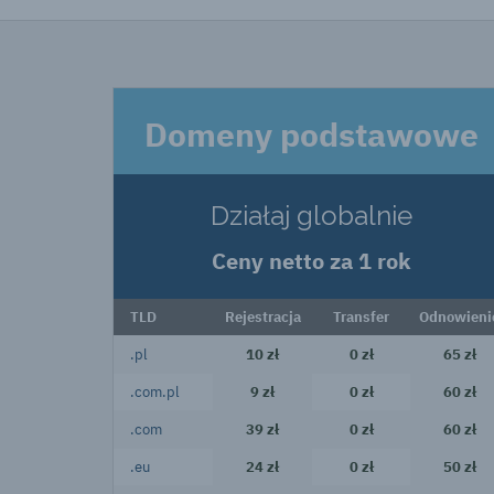
Domeny podstawowe
Działaj globalnie
Ceny netto za 1 rok
TLD
Rejestracja
Transfer
Odnowieni
.pl
10 zł
0 zł
65 zł
.com.pl
9 zł
0 zł
60 zł
.com
39 zł
0 zł
60 zł
.eu
24 zł
0 zł
50 zł