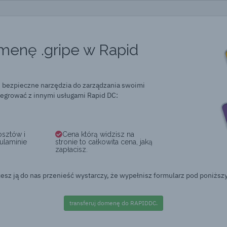
menę .gripe w Rapid
 bezpieczne narzędzia do zarządzania swoimi
grować z innymi usługami Rapid DC:
osztów i
Cena którą widzisz na
ulaminie
stronie to całkowita cena, jaką
zapłacisz.
esz ją do nas przenieść wystarczy, że wypełnisz formularz pod poniższ
transferuj domenę do RAPIDDC.