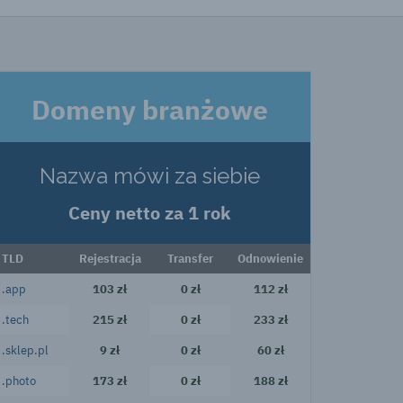
Domeny branżowe
Nazwa mówi za siebie
Ceny netto za 1 rok
TLD
Rejestracja
Transfer
Odnowienie
.app
103 zł
0 zł
112 zł
.tech
215 zł
0 zł
233 zł
.sklep.pl
9 zł
0 zł
60 zł
.photo
173 zł
0 zł
188 zł