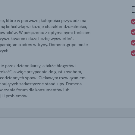
e, które w pierwszej kolejności przywodzi na
ną końcówkę wskazuje charakter działalności,
tkowników. W połączeniu z optymalnymi treściami
wyszukiwarce i dużą liczbę wyświetleń.
apamiętania adres witryny. Domena .gripe może
wych.
e przez dziennikarzy, a także blogerów i
rzekać”, a więc przypadnie do gustu osobom,
h codziennych spraw. Ciekawym rozwiązaniem
onujących sarkastyczne stand-upy. Domena
stworzenia forum dla konsumentów lub
ji i problemów.