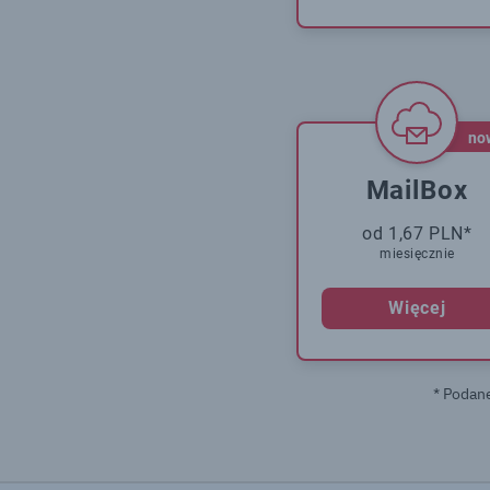
no
MailBox
od 1,67 PLN*
miesięcznie
Więcej
* Podan