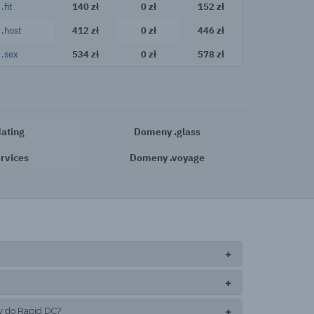
.fit
140 zł
0 zł
152 zł
.host
412 zł
0 zł
446 zł
.sex
534 zł
0 zł
578 zł
ating
Domeny .glass
rvices
Domeny .voyage
y do Rapid DC?