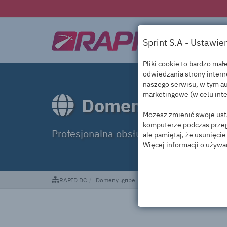
Sprint S.A - Ustawie
Pliki cookie to bardzo ma
odwiedzania strony inter
naszego serwisu, w tym au
marketingowe (w celu inte
Domeny .gripe
Możesz zmienić swoje usta
komputerze podczas przegl
Profesjonalna obsługa domen .gripe
ale pamiętaj, że usunięci
Więcej informacji o używa
RAPID DC
Domeny .gripe
To są nasze niezbędne cookie, abyś mógł korzystać z naszego serwisu i jego funkcji. Zapewniają bezpieczeństwo naszych serwisu. Bez nich nie moglibyśmy 
To nasze pliki cookie oraz pliki „cookie” zaufanych partnerów — dostawców zew
To nasze pliki cookie oraz pliki „cookie” zaufanych partnerów - dostawców zewnętrznych. 