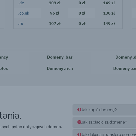
.de
109 zł
0 zł
149 zł
.co.uk
96 zł
0 zł
130 zł
.ru
107 zł
0 zł
149 zł
ency
Domeny .bar
Domeny .d
otos
Domeny .rich
Domeny .se
Jak kupić domenę?
ania.
Jak zapłacić za domenę?
wanych pytań dotyczących domen.
Jak dokonać transferu domen