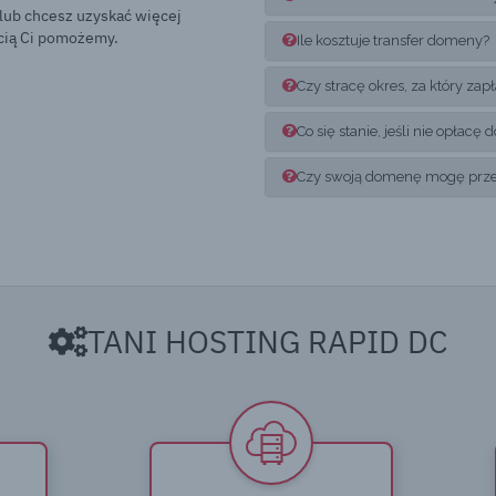
 lub chcesz uzyskać więcej
hęcią Ci pomożemy.
Ile kosztuje transfer domeny?
Czy stracę okres, za który za
Co się stanie, jeśli nie opłac
Czy swoją domenę mogę przep
TANI HOSTING RAPID DC