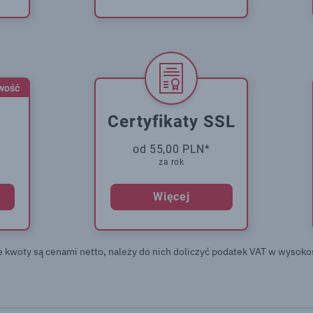
wość
Certyfikaty SSL
od 55,00 PLN*
za rok
Więcej
e kwoty są cenami netto, należy do nich doliczyć podatek VAT w wysoko