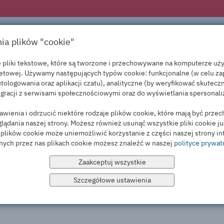
PRODUKTY
USŁUGI
PROMOC
nia plików "cookie"
łe pliki tekstowe, które są tworzone i przechowywane na komputerze u
netowej. Używamy następujących typów cookie: funkcjonalne (w celu za
tologowania oraz aplikacji czatu), analityczne (by weryfikować skutecz
gracji z serwisami społecznościowymi oraz do wyświetlania spersonal
wienia i odrzucić niektóre rodzaje plików cookie, które mają być prz
ądania naszej strony. Możesz również usunąć wszystkie pliki cookie j
e plików cookie może uniemożliwić korzystanie z części naszej strony i
nych przez nas plikach cookie możesz znaleźć w naszej
polityce prywat
Zaakceptuj wszystkie
Szczegółowe ustawienia
świadczyć wielu usług, które oferujemy. Ten rodzaj plików „cookie” nie zbiera informacji w celach marketingowych.
nętrznych. Zbierają informacje o tym, jak korzystasz z naszych serwisów. Badają np. jakie podstrony odwiedzasz najczęściej i czy spotykasz jakieś błędy. Te pliki pozwalają nam sprawdzać źródła ruchu, dzięki te
Przechowują informacje na temat tego, jak korzystasz z naszych serwisów. Dzięki nim możemy dostosowywać treści do konkretnego odbiorcy i prowadzić kampanie marketingowe i remarketingowe.