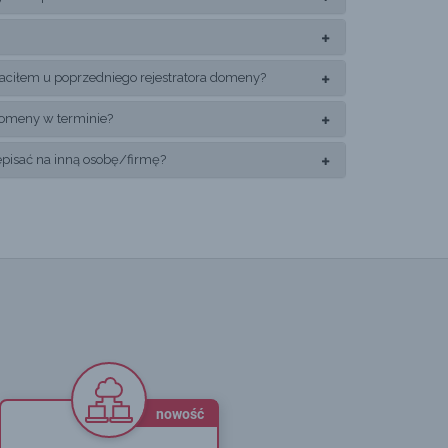
płaciłem u poprzedniego rejestratora domeny?
ę domeny w terminie?
isać na inną osobę/firmę?
nowość