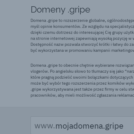
Domeny .gripe
Domena .gripe to rozszerzenie globalne, ogólnodostępn
myśl opinie konsumentów. Ze względu na specjalistycz
dzięki czemu dotrzesz do interesującej Cię grupy uży
na stronie internetowej zapewniają wysoką pozycję w 
Dostępność nazw pozwala stworzyć krótki i łatwy do z
być wykorzystana w promowaniu kampanii marketingo
Domena .gripe to obecnie chętnie wybierane rozwiązani
vlogerów. Po angielsku słowo to tłumaczy się jako “na
które pragną podzielić swoimi bolączkami dotyczącyc
może być wybór tego rozszerzenia przez komików wyk
.gripe wykorzystywana jest także przez firmy w celu 
pracowników, aby mieli możliwość zgłaszania reklamac
www.