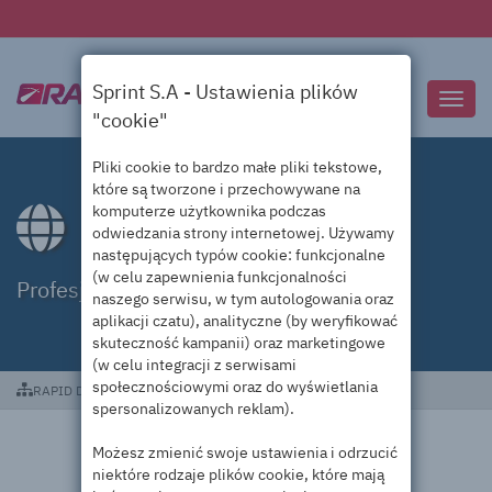
Sprint S.A - Ustawienia plików
Przeł
"cookie"
nawig
Pliki cookie to bardzo małe pliki tekstowe,
które są tworzone i przechowywane na
komputerze użytkownika podczas
Domeny .holdings
odwiedzania strony internetowej. Używamy
następujących typów cookie: funkcjonalne
(w celu zapewnienia funkcjonalności
Profesjonalna obsługa domen .holdings
naszego serwisu, w tym autologowania oraz
aplikacji czatu), analityczne (by weryfikować
skuteczność kampanii) oraz marketingowe
(w celu integracji z serwisami
społecznościowymi oraz do wyświetlania
RAPID DC
Domeny .holdings
spersonalizowanych reklam).
Możesz zmienić swoje ustawienia i odrzucić
niektóre rodzaje plików cookie, które mają