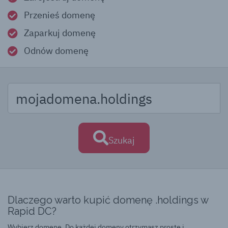
Przenieś domenę
Zaparkuj domenę
Odnów domenę
Szukaj
Dlaczego warto kupić domenę .holdings w
Rapid DC?
Wybierz domenę. Do każdej domeny otrzymasz proste i