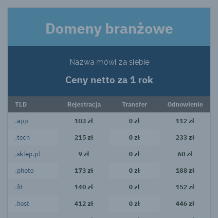
Domeny branżowe
Nazwa mówi za siebie
Ceny netto za 1 rok
TLD
Rejestracja
Transfer
Odnowienie
.app
103 zł
0 zł
112 zł
.tech
215 zł
0 zł
233 zł
.sklep.pl
9 zł
0 zł
60 zł
.photo
173 zł
0 zł
188 zł
.fit
140 zł
0 zł
152 zł
.host
412 zł
0 zł
446 zł