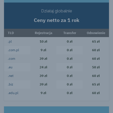
Działaj globalnie
Ceny netto za 1 rok
TLD
Rejestracja
Transfer
Odnowienie
.pl
10 zł
0 zł
65 zł
.com.pl
9 zł
0 zł
60 zł
.com
39 zł
0 zł
60 zł
.eu
24 zł
0 zł
50 zł
.net
39 zł
0 zł
60 zł
.biz
39 zł
0 zł
65 zł
.edu.pl
9 zł
0 zł
60 zł