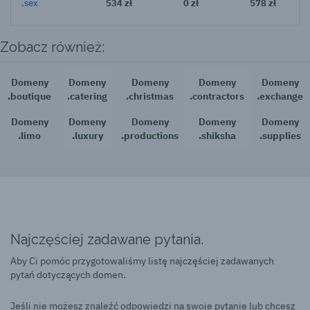
.sex
534 zł
0 zł
578 zł
Zobacz również:
Domeny
Domeny
Domeny
Domeny
Domeny
.boutique
.catering
.christmas
.contractors
.exchange
Domeny
Domeny
Domeny
Domeny
Domeny
.limo
.luxury
.productions
.shiksha
.supplies
Najczęściej zadawane pytania.
Aby Ci pomóc przygotowaliśmy listę najczęściej zadawanych
pytań dotyczących domen.
Jeśli nie możesz znaleźć odpowiedzi na swoje pytanie lub chcesz