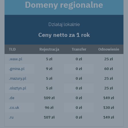
Domeny regionalne
Działaj lokalnie
Ceny netto za 1 rok
TLD
Rejestracja
Transfer
Odnowienie
.waw.pl
5 zł
0 zł
25 zł
.gmina.pl
9 zł
0 zł
60 zł
.mazury.pl
5 zł
0 zł
25 zł
.olsztyn.pl
5 zł
0 zł
25 zł
.de
109 zł
0 zł
149 zł
.co.uk
96 zł
0 zł
130 zł
.ru
107 zł
0 zł
149 zł