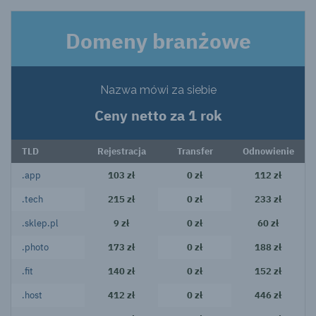
Domeny branżowe
Nazwa mówi za siebie
Ceny netto za 1 rok
TLD
Rejestracja
Transfer
Odnowienie
.app
103 zł
0 zł
112 zł
.tech
215 zł
0 zł
233 zł
.sklep.pl
9 zł
0 zł
60 zł
.photo
173 zł
0 zł
188 zł
.fit
140 zł
0 zł
152 zł
.host
412 zł
0 zł
446 zł