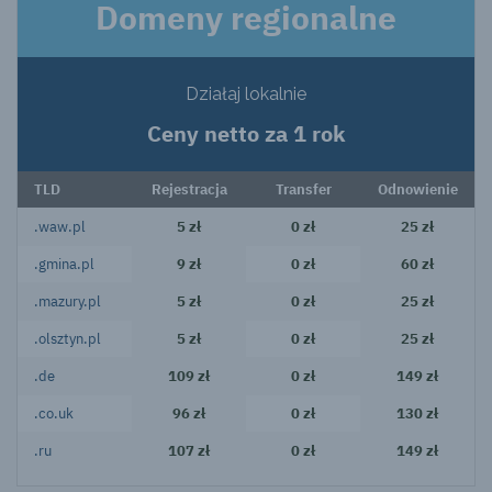
Domeny regionalne
Działaj lokalnie
Ceny netto za 1 rok
TLD
Rejestracja
Transfer
Odnowienie
.waw.pl
5 zł
0 zł
25 zł
.gmina.pl
9 zł
0 zł
60 zł
.mazury.pl
5 zł
0 zł
25 zł
.olsztyn.pl
5 zł
0 zł
25 zł
.de
109 zł
0 zł
149 zł
.co.uk
96 zł
0 zł
130 zł
.ru
107 zł
0 zł
149 zł