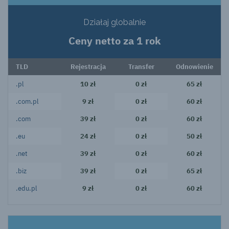
Działaj globalnie
Ceny netto za 1 rok
TLD
Rejestracja
Transfer
Odnowienie
.pl
10 zł
0 zł
65 zł
.com.pl
9 zł
0 zł
60 zł
.com
39 zł
0 zł
60 zł
.eu
24 zł
0 zł
50 zł
.net
39 zł
0 zł
60 zł
.biz
39 zł
0 zł
65 zł
.edu.pl
9 zł
0 zł
60 zł