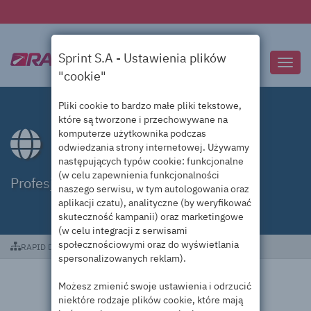
Sprint S.A - Ustawienia plików
Przeł
"cookie"
nawig
Pliki cookie to bardzo małe pliki tekstowe,
które są tworzone i przechowywane na
komputerze użytkownika podczas
Domeny .rentals
odwiedzania strony internetowej. Używamy
następujących typów cookie: funkcjonalne
(w celu zapewnienia funkcjonalności
Profesjonalna obsługa domen .rentals
naszego serwisu, w tym autologowania oraz
aplikacji czatu), analityczne (by weryfikować
skuteczność kampanii) oraz marketingowe
(w celu integracji z serwisami
społecznościowymi oraz do wyświetlania
RAPID DC
Domeny .rentals
spersonalizowanych reklam).
Możesz zmienić swoje ustawienia i odrzucić
niektóre rodzaje plików cookie, które mają