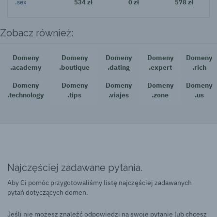
.sex
534 zł
0 zł
578 zł
Zobacz również:
Domeny
Domeny
Domeny
Domeny
Domeny
.academy
.boutique
.dating
.expert
.rich
Domeny
Domeny
Domeny
Domeny
Domeny
.technology
.tips
.viajes
.zone
.us
Najczęściej zadawane pytania.
Aby Ci pomóc przygotowaliśmy listę najczęściej zadawanych
pytań dotyczących domen.
Jeśli nie możesz znaleźć odpowiedzi na swoje pytanie lub chcesz