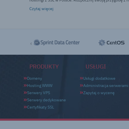
hostingi z SSL w Polsce. Rozpocznij swoją przygodę z n
Czytaj więcej
‹
PRODUKTY
USŁUGI
Domeny
Usługi dodatkowe
Hosting WWW
Administracja serwerami
Serwery VPS
Zapytaj o wycenę
Serwery dedykowane
Certyfikaty SSL