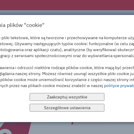
PRODUKTY
USŁUGI
PROMOC
nia plików "cookie"
łe pliki tekstowe, które są tworzone i przechowywane na komputerze u
netowej. Używamy następujących typów cookie: funkcjonalne (w celu za
tologowania oraz aplikacji czatu), analityczne (by weryfikować skutecz
gracji z serwisami społecznościowymi oraz do wyświetlania spersonal
NOWE KODY RABATOWE
wienia i odrzucić niektóre rodzaje plików cookie, które mają być prz
ądania naszej strony. Możesz również usunąć wszystkie pliki cookie j
VPS N
e plików cookie może uniemożliwić korzystanie z części naszej strony i
VPS
nych przez nas plikach cookie możesz znaleźć w naszej
polityce prywat
Zaakceptuj wszystkie
%
Dyski NVMe
Szczegółowe ustawienia
19,99
już od
zł/msc
świadczyć wielu usług, które oferujemy. Ten rodzaj plików „cookie” nie zbiera informacji w celach marketingowych.
nętrznych. Zbierają informacje o tym, jak korzystasz z naszych serwisów. Badają np. jakie podstrony odwiedzasz najczęściej i czy spotykasz jakieś błędy. Te pliki pozwalają nam sprawdzać źródła ruchu, dzięki te
Przechowują informacje na temat tego, jak korzystasz z naszych serwisów. Dzięki nim możemy dostosowywać treści do konkretnego odbiorcy i prowadzić kampanie marketingowe i remarketingowe.