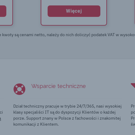
Więcej
e kwoty są cenami netto, należy do nich doliczyć podatek VAT w wysoko
Wsparcie techniczne
Dział techniczny pracuje w trybie 24/7/365, nasi wysokiej
Pr
ci
klasy specjaliści IT są do dyspozycji Klientów o każdej
po
ą
porze. Support znany w Polsce z fachowości i znakomitej
Pr
komunikacji z Klientem.
ś