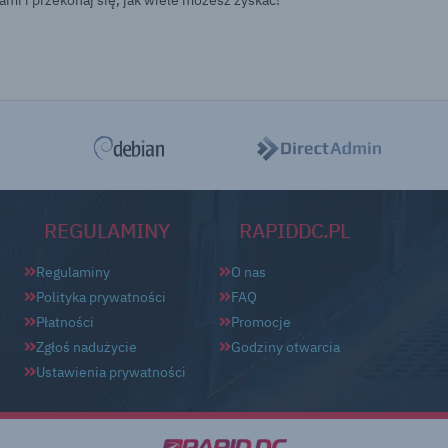
ami i przekonaj się, jak wiele możesz zyskać!
REGULAMINY
RAPIDDC.PL
Regulaminy
O nas
Polityka prywatności
FAQ
Płatności
Promocje
Zgłoś nadużycie
Godziny otwarcia
Ustawienia prywatności