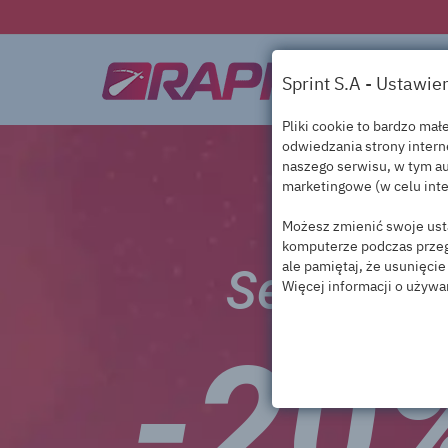
Sprint S.A - Ustawie
Pliki cookie to bardzo ma
odwiedzania strony inter
naszego serwisu, w tym au
marketingowe (w celu inte
Możesz zmienić swoje usta
komputerze podczas przegl
ale pamiętaj, że usunięci
Serwery 
Więcej informacji o używa
-20
To są nasze niezbędne cookie, abyś mógł korzystać z naszego serwisu i jego funkcji. Zapewniają bezpieczeństwo naszych serwisu. Bez nich nie moglibyśmy 
To nasze pliki cookie oraz pliki „cookie” zaufanych partnerów — dostawców zew
To nasze pliki cookie oraz pliki „cookie” zaufanych partnerów - dostawców zewnętrznych. 