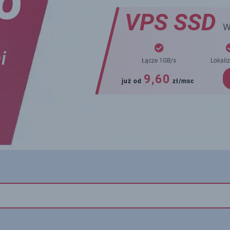
VPS SSD
W
i
Łącze 1GB/s
Lokali
9,60
już od
zł/msc