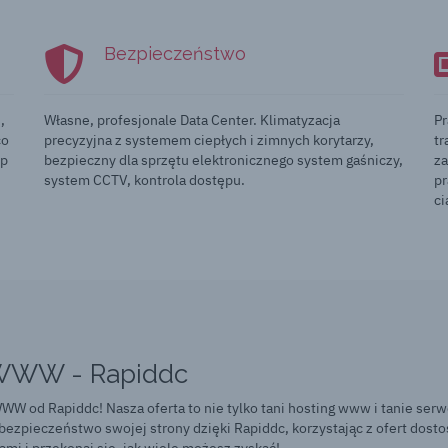
Bezpieczeństwo
,
Własne, profesjonale Data Center. Klimatyzacja
Pr
co
precyzyjna z systemem ciepłych i zimnych korytarzy,
tr
ęp
bezpieczny dla sprzętu elektronicznego system gaśniczy,
za
system CCTV, kontrola dostępu.
pr
ci
n WWW - Rapiddc
W od Rapiddc! Nasza oferta to nie tylko tani hosting www i tanie serwe
ezpieczeństwo swojej strony dzięki Rapiddc, korzystając z ofert dos