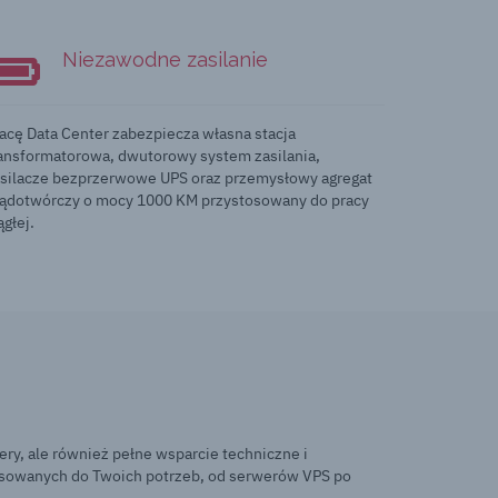
Niezawodne zasilanie
acę Data Center zabezpiecza własna stacja
ansformatorowa, dwutorowy system zasilania,
silacze bezprzerwowe UPS oraz przemysłowy agregat
ądotwórczy o mocy 1000 KM przystosowany do pracy
ągłej.
ry, ale również pełne wsparcie techniczne i
tosowanych do Twoich potrzeb, od serwerów VPS po