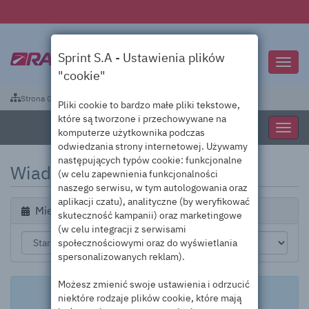
Sprint S.A - Ustawienia plików
Przeł
"cookie"
nawig
Strona Główna
Ogłoszenia
Sie. 2026
Pliki cookie to bardzo małe pliki tekstowe,
które są tworzone i przechowywane na
Przeł
komputerze użytkownika podczas
nawig
odwiedzania strony internetowej. Używamy
następujących typów cookie: funkcjonalne
Wiadomości
(w celu zapewnienia funkcjonalności
naszego serwisu, w tym autologowania oraz
aplikacji czatu), analityczne (by weryfikować
Miesiąc
skuteczność kampanii) oraz marketingowe
(w celu integracji z serwisami
społecznościowymi oraz do wyświetlania
spersonalizowanych reklam).
Możesz zmienić swoje ustawienia i odrzucić
Brak wiadomości do wyświetlenia
niektóre rodzaje plików cookie, które mają