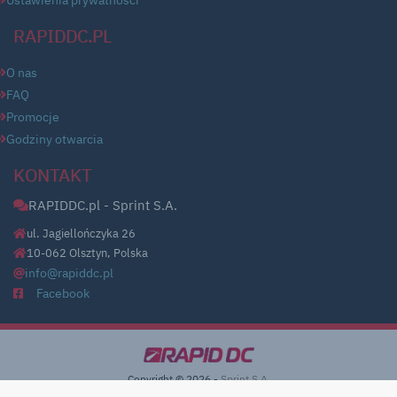
Ustawienia prywatności
RAPIDDC.PL
O nas
FAQ
Promocje
Godziny otwarcia
KONTAKT
RAPIDDC.pl - Sprint S.A.
ul. Jagiellończyka 26
10-062 Olsztyn, Polska
info@rapiddc.pl
Facebook
Copyright © 2026 -
Sprint S.A.
Sąd Rejonowy w Olsztynie, VIII Wydz. Gosp. KRS, Wszelkie prawa